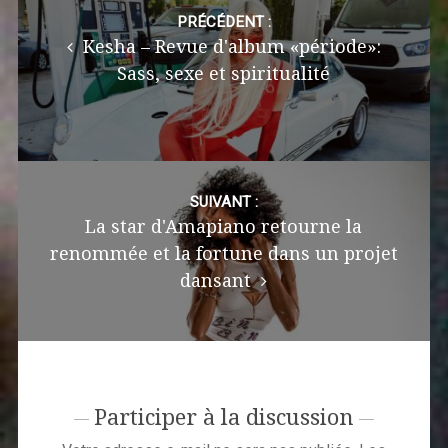
navigation
PRÉCÉDENT :
Kesha – Revue d'album «période»:
Sass, sexe et spiritualité
SUIVANT :
La star d'Amapiano retourne la
renommée et la fortune dans un projet
dansant
Participer à la discussion