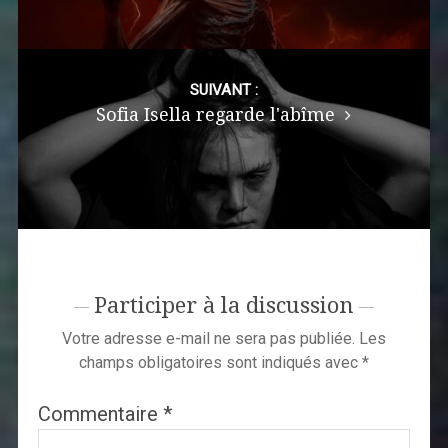
SUIVANT :
Sofia Isella regarde l'abîme
Participer à la discussion
Votre adresse e-mail ne sera pas publiée.
Les
champs obligatoires sont indiqués avec
*
Commentaire
*