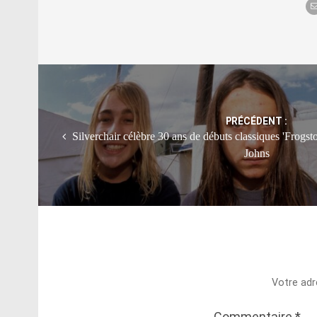
Post
navigation
PRÉCÉDENT :
Silverchair célèbre 30 ans de débuts classiques 'Frogst
Johns
Votre adr
Commentaire
*