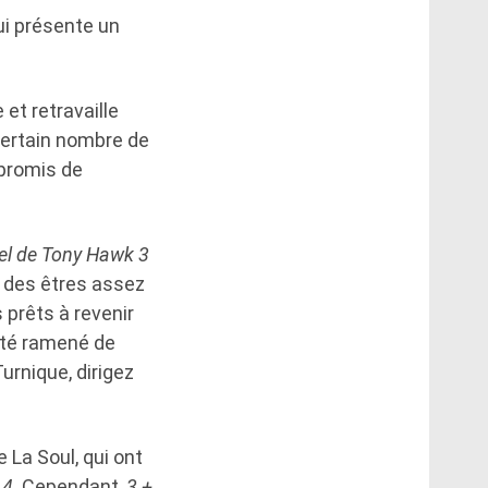
i présente un
 et retravaille
certain nombre de
 promis de
el de Tony Hawk 3
e des êtres assez
prêts à revenir
été ramené de
urnique, dirigez
 La Soul, qui ont
 4
. Cependant,
3 +