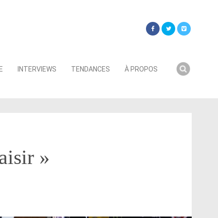
Searc
E
INTERVIEWS
TENDANCES
À PROPOS
for:
aisir »