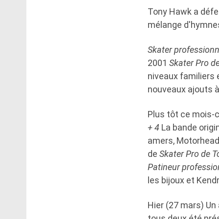
Tony Hawk a défen
mélange d'hymnes 
Skater professionn
2001
Skater Pro d
niveaux familiers
nouveaux ajouts à
Plus tôt ce mois-c
+ 4
La bande origi
amers, Motorhead;
de
Skater Pro de 
Patineur professio
les bijoux et Kend
Hier (27 mars) Un 
tous deux été pré