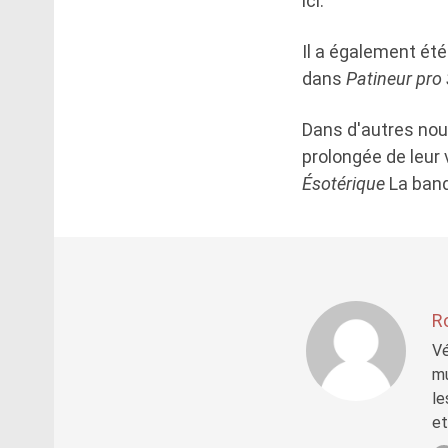
ici.
Il a également ét
dans
Patineur pro 
Dans d'autres nou
prolongée de leur 
Ésotérique
La band
R
Vé
mu
le
et