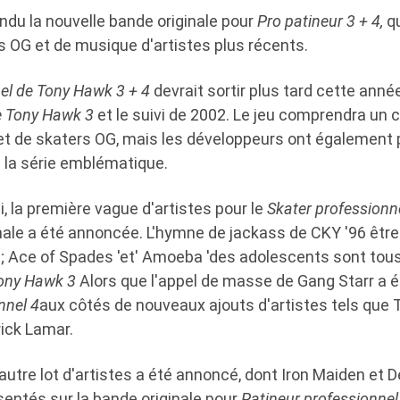
du la nouvelle bande originale pour
Pro patineur 3 + 4,
qu
OG et de musique d'artistes plus récents.
el de Tony Hawk 3 + 4
devrait sortir plus tard cette année
e Tony Hawk 3
et le suivi de 2002. Le jeu comprendra un 
 et de skaters OG, mais les développeurs ont également
 la série emblématique.
i, la première vague d'artistes pour le
Skater professionn
nale a été annoncée. L'hymne de jackass de CKY '96 êtr
 Ace of Spades 'et' Amoeba 'des adolescents sont tous 
Tony Hawk 3
Alors que l'appel de masse de Gang Starr a 
nnel 4
aux côtés de nouveaux ajouts d'artistes tels que T
rick Lamar.
autre lot d'artistes a été annoncé, dont Iron Maiden et De
sentés sur la bande originale pour
Patineur professionnel