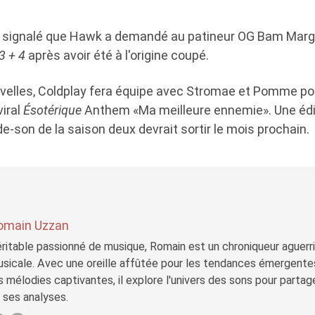
é signalé que Hawk a demandé au patineur OG Bam Marge
3 + 4
après avoir été à l'origine coupé.
velles, Coldplay fera équipe avec Stromae et Pomme p
viral
Ésotérique
Anthem «Ma meilleure ennemie». Une édit
e-son de la saison deux devrait sortir le mois prochain.
omain Uzzan
ritable passionné de musique, Romain est un chroniqueur aguerri 
sicale. Avec une oreille affûtée pour les tendances émergente
s mélodies captivantes, il explore l'univers des sons pour parta
 ses analyses.