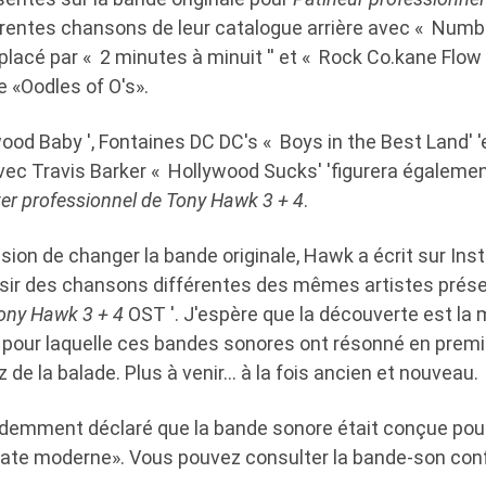
rentes chansons de leur catalogue arrière avec « Number
lacé par « 2 minutes à minuit '' et « Rock Co.kane Flow ''
e «Oodles of O's».
ood Baby ', Fontaines DC DC's « Boys in the Best Land' 'e
ec Travis Barker « Hollywood Sucks' 'figurera égalemen
er professionnel de Tony Hawk 3 + 4
.
ion de changer la bande originale, Hawk a écrit sur Inst
sir des chansons différentes des mêmes artistes prése
Tony Hawk 3 + 4
OST '. J'espère que la découverte est la mo
 pour laquelle ces bandes sonores ont résonné en premier
z de la balade. Plus à venir… à la fois ancien et nouveau.
édemment déclaré que la bande sonore était conçue pour 
skate moderne». Vous pouvez consulter la bande-son con