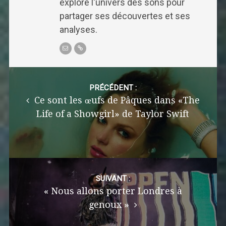
explore l'univers des sons pour
partager ses découvertes et ses
analyses.
Post
navigation
PRÉCÉDENT :
Ce sont les œufs de Pâques dans «The
Life of a Showgirl» de Taylor Swift
SUIVANT :
« Nous allons porter Londres à
genoux »