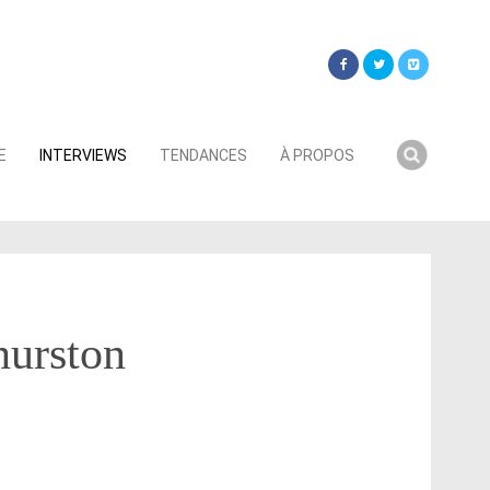
Searc
E
INTERVIEWS
TENDANCES
À PROPOS
for:
hurston