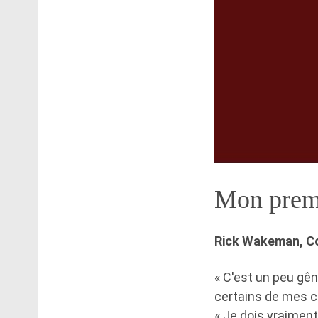
Mon premi
Rick Wakeman, Co
« C'est un peu gên
certains de mes co
« Je dois vraimen