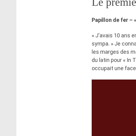
Le premie
Papillon de fer –
« J'avais 10 ans e
sympa. » Je connai
les marges des mag
du latin pour « In 
occupait une face 