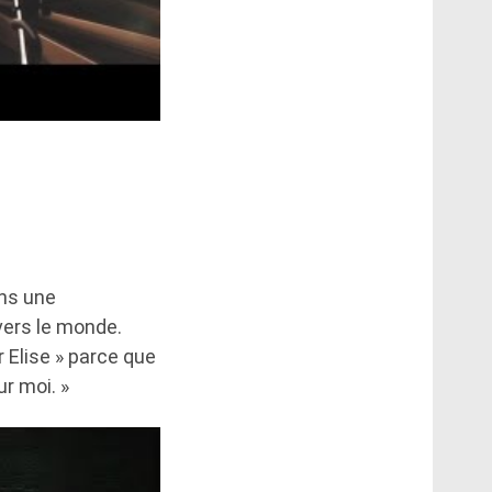
ans une
vers le monde.
 Elise » parce que
r moi. »