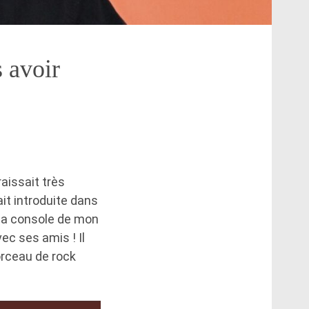
 avoir
raissait très
ait introduite dans
r la console de mon
ec ses amis ! Il
orceau de rock