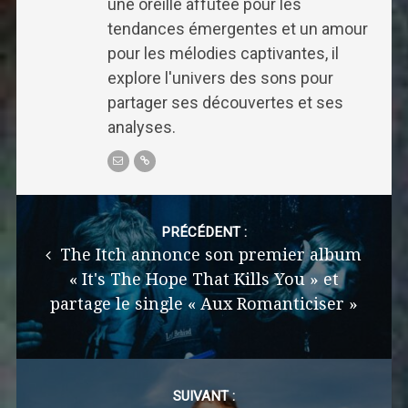
une oreille affûtée pour les
tendances émergentes et un amour
pour les mélodies captivantes, il
explore l'univers des sons pour
partager ses découvertes et ses
analyses.
Post
navigation
PRÉCÉDENT :
The Itch annonce son premier album
« It's The Hope That Kills You » et
partage le single « Aux Romanticiser »
SUIVANT :