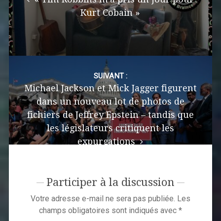
Kurt Cobain »
SUIVANT :
Michael Jackson et Mick Jagger figurent
dans un nouveau lot de photos de
fichiers de Jeffrey Epstein – tandis que
les législateurs critiquent les
expurgations
Participer à la discussion
Votre adresse e-mail ne sera pas publiée.
Les
champs obligatoires sont indiqués avec
*