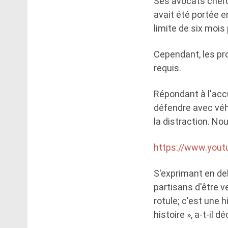
Ses avocats cherche
avait été portée e
limite de six mois
Cependant, les pr
requis.
Répondant à l'accu
défendre avec véhé
la distraction. No
https://www.you
S'exprimant en deh
partisans d'être v
rotule; c'est une 
histoire », a-t-il 