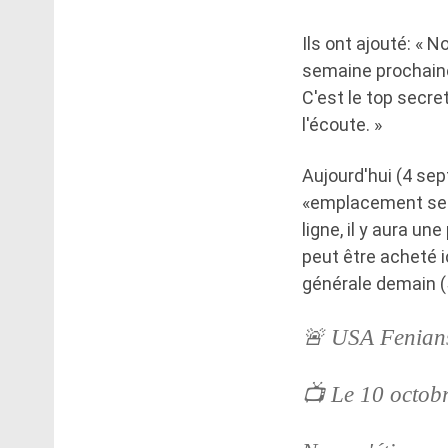
Ils ont ajouté: « 
semaine prochaine
C'est le top secre
l'écoute. »
Aujourd'hui (4 sep
«emplacement secre
ligne, il y aura un
peut être acheté i
générale demain (
🚨 USA Fenians
📺 Le 10 octobr