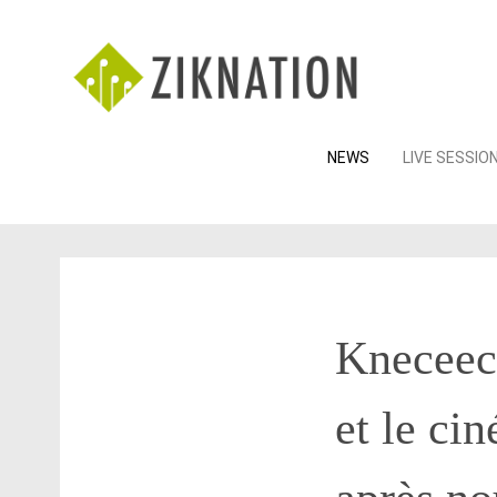
Skip
NEWS
LIVE SESSIO
to
content
Kneceeca
et le ci