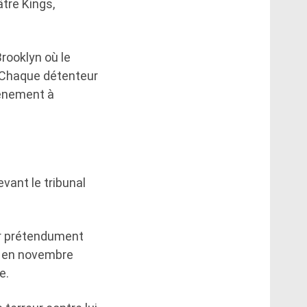
tre Kings,
Brooklyn où le
. Chaque détenteur
vénement à
vant le tribunal
ir prétendument
s en novembre
e.