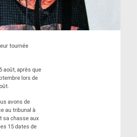
leur tournée
25 août, après que
eptembre lors de
oût.
nous avons de
e au tribunal à
it sa chasse aux
les 15 dates de