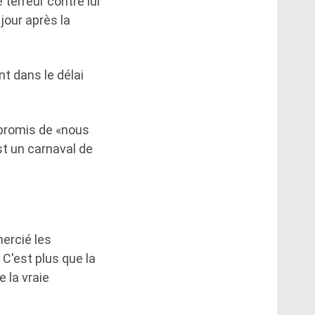
 terreur contre lui
jour après la
t dans le délai
a promis de «nous
st un carnaval de
mercié les
 C'est plus que la
 la vraie