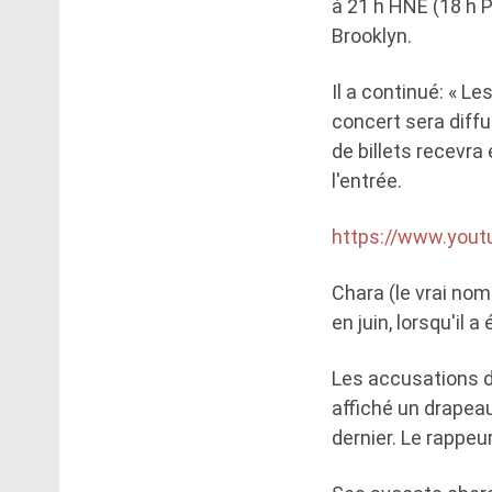
à 21 h HNE (18 h P
Brooklyn.
Il a continué: « L
concert sera diffu
de billets recevra
l'entrée.
https://www.you
Chara (le vrai nom
en juin, lorsqu'il 
Les accusations d
affiché un drapea
dernier. Le rappeu