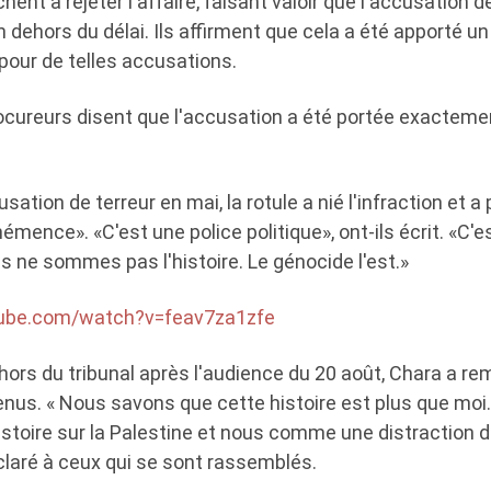
nt à rejeter l'affaire, faisant valoir que l'accusation de
n dehors du délai. Ils affirment que cela a été apporté un 
 pour de telles accusations.
ocureurs disent que l'accusation a été portée exactemen
sation de terreur en mai, la rotule a nié l'infraction et 
mence». «C'est une police politique», ont-ils écrit. «C'e
us ne sommes pas l'histoire. Le génocide l'est.»
tube.com/watch?v=feav7za1zfe
ors du tribunal après l'audience du 20 août, Chara a re
enus. « Nous savons que cette histoire est plus que moi.
histoire sur la Palestine et nous comme une distraction de
déclaré à ceux qui se sont rassemblés.