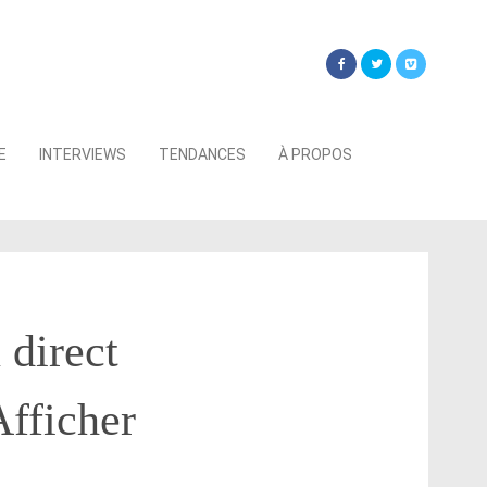
Searc
E
INTERVIEWS
TENDANCES
À PROPOS
for:
 direct
Afficher