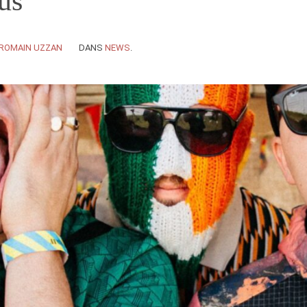
us
ROMAIN UZZAN
DANS
NEWS
.