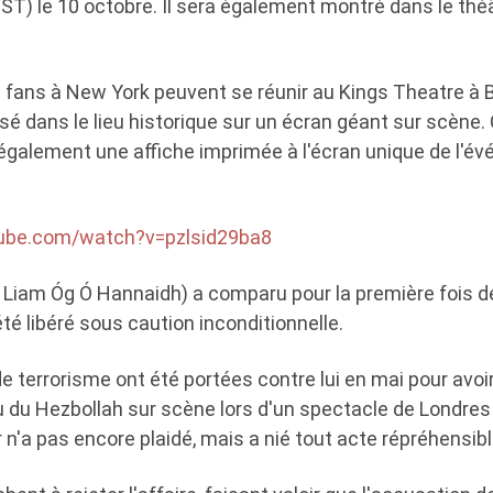
ST) le 10 octobre. Il sera également montré dans le théâ
es fans à New York peuvent se réunir au Kings Theatre à 
sé dans le lieu historique sur un écran géant sur scène
 également une affiche imprimée à l'écran unique de l'é
tube.com/watch?v=pzlsid29ba8
 Liam Óg Ó Hannaidh) a comparu pour la première fois de
a été libéré sous caution inconditionnelle.
e terrorisme ont été portées contre lui en mai pour avo
u du Hezbollah sur scène lors d'un spectacle de Londre
r n'a pas encore plaidé, mais a nié tout acte répréhensibl