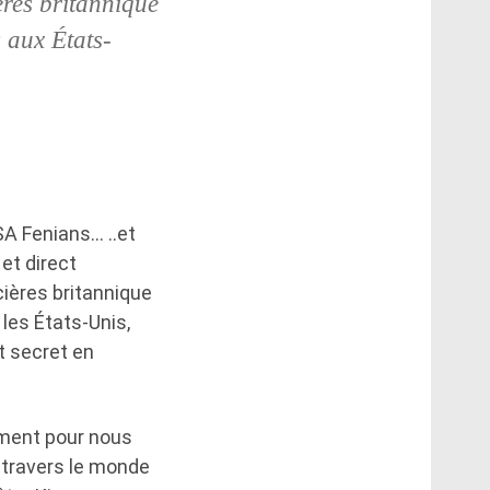
ères britannique
 aux États-
SA Fenians… ..et
et direct
cières britannique
les États-Unis,
t secret en
oment pour nous
 travers le monde