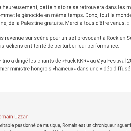
lheureusement, cette histoire se retrouvera dans les mé
commet le génocide en même temps. Donc, tout le mond
ine, de la Palestine gratuite. Merci à tous d'être venus. »
is revenue sur scène pour un set provocant à Rock en Se
israéliens ont tenté de perturber leur performance.
le trio a dirigé les chants de «Fuck KKR» au Øya Festival 
ier ministre hongrois «haineux» dans une vidéo diffusé
omain Uzzan
ritable passionné de musique, Romain est un chroniqueur aguerri 