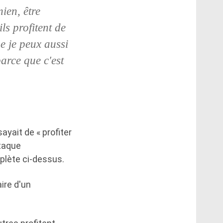
ien, être
ls profitent de
 je peux aussi
parce que c'est
ayait de « profiter
ttaque
mplète ci-dessus.
ire d'un