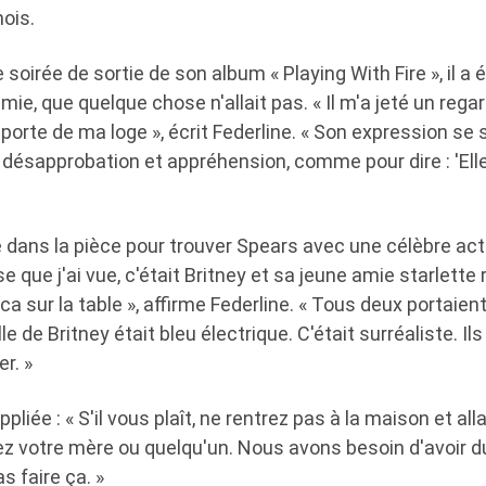
ois.
ne soirée de sortie de son album « Playing With Fire », il a é
mie, que quelque chose n'allait pas. « Il m'a jeté un rega
a porte de ma loge », écrit Federline. « Son expression se 
désapprobation et appréhension, comme pour dire : 'Elle 
ntré dans la pièce pour trouver Spears avec une célèbre a
 que j'ai vue, c'était Britney et sa jeune amie starlette 
ca sur la table », affirme Federline. « Tous deux portaie
e de Britney était bleu électrique. C'était surréaliste. I
r. »
uppliée : « S'il vous plaît, ne rentrez pas à la maison et al
 votre mère ou quelqu'un. Nous avons besoin d'avoir du
 faire ça. »