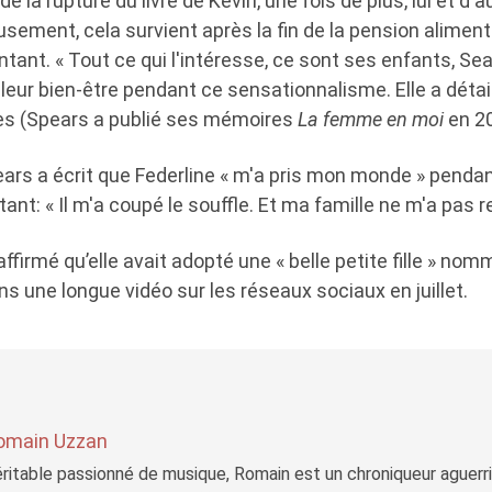
de la rupture du livre de Kevin, une fois de plus, lui et d'a
usement, cela survient après la fin de la pension alimenta
ntant. « Tout ce qui l'intéresse, ce sont ses enfants, Se
eur bien-être pendant ce sensationnalisme. Elle a détai
s (Spears a publié ses mémoires
La femme en moi
en 20
ears a écrit que Federline « m'a pris mon monde » pendant
tant: « Il m'a coupé le souffle. Et ma famille ne m'a pas r
 affirmé qu’elle avait adopté une « belle petite fille » n
 une longue vidéo sur les réseaux sociaux en juillet.
omain Uzzan
ritable passionné de musique, Romain est un chroniqueur aguerri 