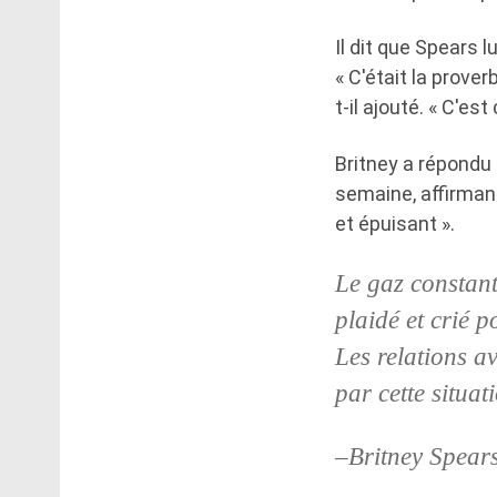
Il dit que Spears l
« C'était la prover
t-il ajouté. « C'est
Britney a répondu
semaine, affirman
et épuisant ».
Le gaz constant
plaidé et crié 
Les relations a
par cette situa
–Britney Spear