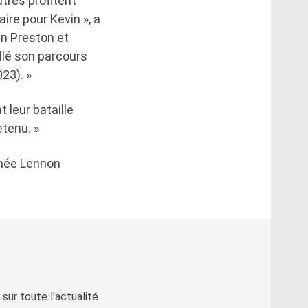
utres profitent
ire pour Kevin », a
an Preston et
llé son parcours
23). »
 leur bataille
etenu. »
ommée Lennon
sur toute l'actualité