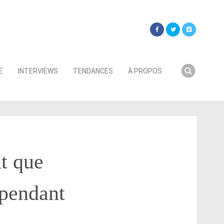
Searc
E
INTERVIEWS
TENDANCES
À PROPOS
for:
t que
 pendant