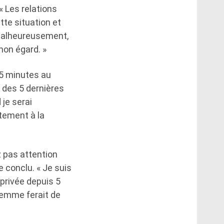
 « Les relations
te situation et
 Malheureusement,
mon égard. »
 45 minutes au
 des 5 dernières
 je serai
ctement à la
z pas attention
 conclu. « Je suis
 privée depuis 5
 femme ferait de