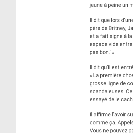
jeune à peine un m
Il dit que lors d'u
père de Britney, Ja
et a fait signe à l
espace vide entre 
pas bon.' »
Il dit qu'il est e
« La première chose
grosse ligne de co
scandaleuses. Cell
essayé de le cache
Il affirme l'avoir s
comme ça. Appelez
Vous ne pouvez pas