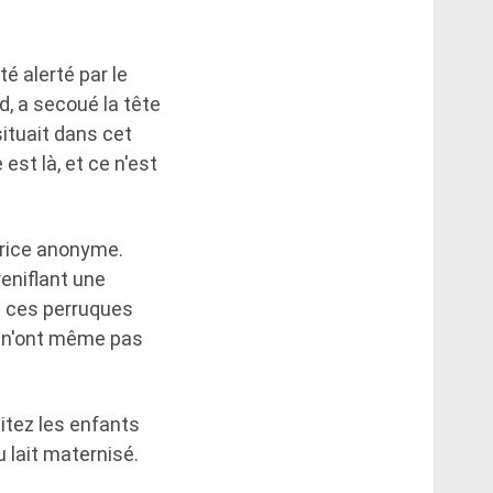
té alerté par le
rd, a secoué la tête
situait dans cet
est là, et ce n'est
ctrice anonyme.
reniflant une
nt ces perruques
ls n'ont même pas
laitez les enfants
 lait maternisé.