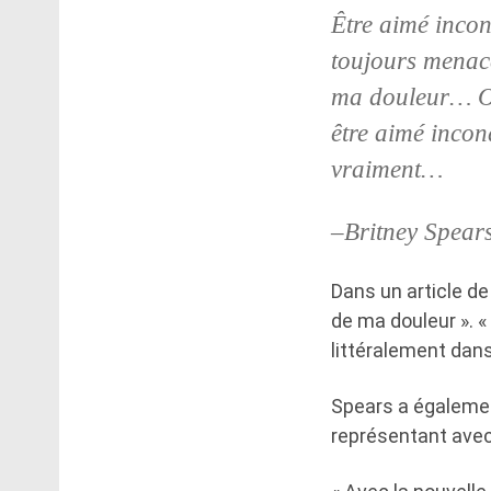
Être aimé incon
toujours menacé 
ma douleur… Oh
être aimé incond
vraiment…
–Britney Spear
Dans un article de
de ma douleur ». «
littéralement dans
Spears a également
représentant avec