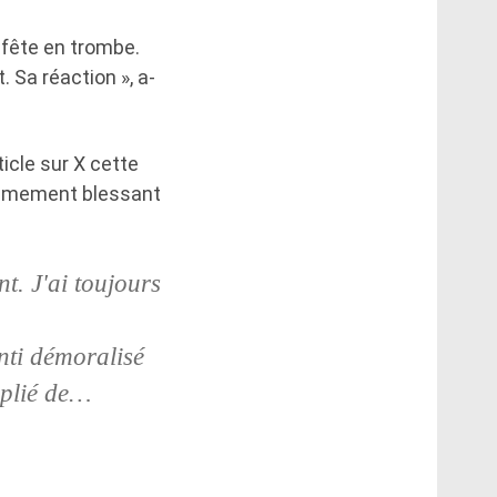
a fête en trombe.
. Sa réaction », a-
icle sur X cette
trêmement blessant
t. J'ai toujours
enti démoralisé
pplié de…