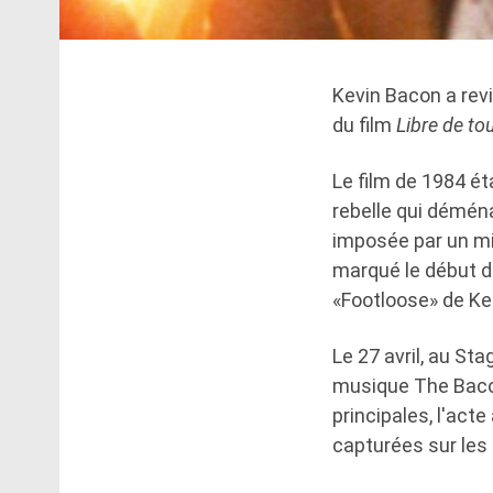
Kevin Bacon a revi
du film
Libre de to
Le film de 1984 éta
rebelle qui déména
imposée par un min
marqué le début de
«Footloose» de Ke
Le 27 avril, au St
musique The Bacon
principales, l'act
capturées sur les