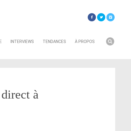
Searc
E
INTERVIEWS
TENDANCES
À PROPOS
for:
direct à