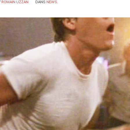
Y
ROMAIN UZZAN
DANS
NEWS
.