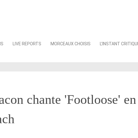
NS
LIVE REPORTS
MORCEAUX CHOISIS
L’INSTANT CRITIQU
con chante 'Footloose' en 
ach