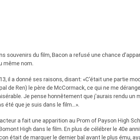
bons souvenirs du film, Bacon a refusé une chance d'appar
du même nom.
3, il a donné ses raisons, disant: «C'était une partie moc
pal de Ren) le père de McCormack, ce qui ne me dérange p
misérable. Je pense honnêtement que j'aurais rendu un 
pas été que je suis dans le film…».
l'acteur a fait une apparition au Prom of Payson High Scho
Bomont High dans le film. En plus de célébrer le 40e anniv
on était de marquer le dernier bal avant le plus ému, ay