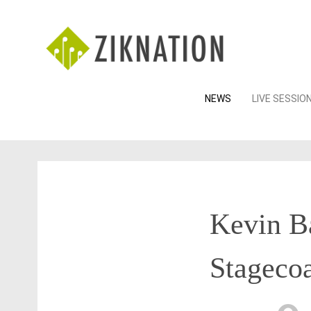
Skip
NEWS
LIVE SESSIO
to
content
Kevin Ba
Stageco