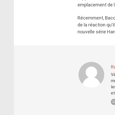
emplacement de l
Récemment, Bac
de la réaction qu
nouvelle série Har
R
Vé
mu
le
et