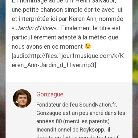
En hommage au défunt Henri Salvador,
une petite chanson simple écrite avec lui
et interprétée ici par Keren Ann, nommée
«
Jardin d’Hiver
« . Finalement le titre est
particulièrement adapté à la météo que
nous avons en ce moment
[audio:http://files.1jour1musique.com/k/K
eren_Ann-Jardin_d_Hiver.mp3]
Gonzague
Fondateur de feu SoundNation.fr,
Gonzague est un peu ancré dans les
années 80 (merci les parents).
Inconditionnel de Roÿksopp.. il
écoute en fait un peu de tout sauf