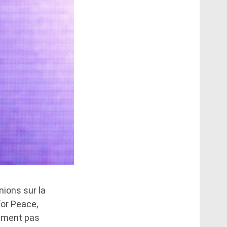
nions sur la
for Peace,
plement pas