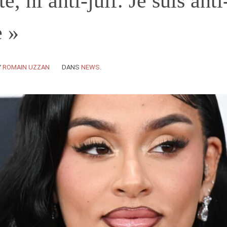
e, ni anti-juif. Je suis anti
e »
Y
ROMAIN UZZAN
DANS
NEWS
.