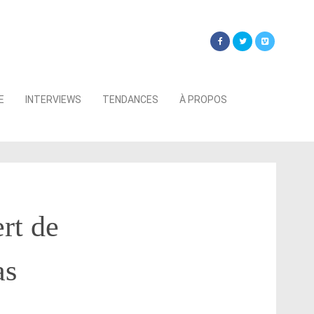
Searc
E
INTERVIEWS
TENDANCES
À PROPOS
for:
rt de
as