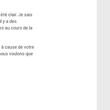
 été clair. Je sais
l y a des
es au cours de la
s à cause de votre
e nous voulons que