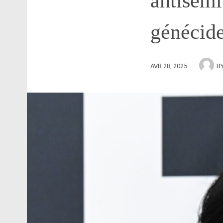
antisémit
génécid
AVR 28, 2025
B