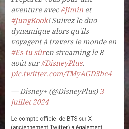
aventure avec
#Jimin
et
#JungKook
! Suivez le duo
dynamique alors qu'ils
voyagent à travers le monde en
#Es-tu sûr
en streaming le 8
août sur
#DisneyPlus
.
pic.twitter.com/TMyAGD3hc4
— Disney+ (@DisneyPlus)
3
juillet 2024
Le compte officiel de BTS sur X
(anciennement Twitter) a également