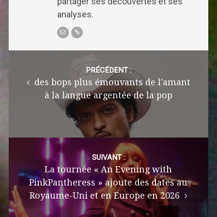
partager ses découvertes et ses
analyses.
Post
navigation
PRÉCÉDENT :
des bops plus émouvants de l'amant
à la langue argentée de la pop
SUIVANT :
La tournée « An Evening with
PinkPantheress » ajoute des dates au
Royaume-Uni et en Europe en 2026