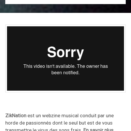
ZikNation
est un webzine musical conduit par une
horde de passionnés dont le seul but est de vous
transmettre le virus des sons frais.
En savoir plus
.