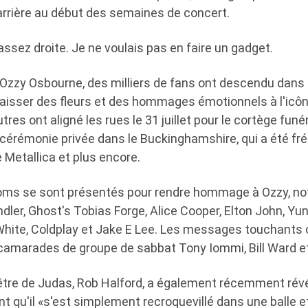
'arrière au début des semaines de concert.
e assez droite. Je ne voulais pas en faire un gadget.
'Ozzy Osbourne, des milliers de fans ont descendu dans 
aisser des fleurs et des hommages émotionnels à l'icôn
utres ont aligné les rues le 31 juillet pour le cortège funé
 cérémonie privée dans le Buckinghamshire, qui a été fr
Metallica et plus encore.
oms se sont présentés pour rendre hommage à Ozzy, 
ler, Ghost's Tobias Forge, Alice Cooper, Elton John, Yung
hite, Coldplay et Jake E Lee. Les messages touchants
camarades de groupe de sabbat Tony Iommi, Bill Ward et
être de Judas, Rob Halford, a également récemment révél
t qu'il «s'est simplement recroquevillé dans une balle et