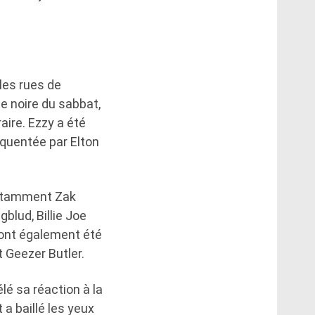
les rues de
e noire du sabbat,
raire. Ezzy a été
équentée par Elton
notamment Zak
blud, Billie Joe
 ont également été
 Geezer Butler.
é sa réaction à la
 a baillé les yeux