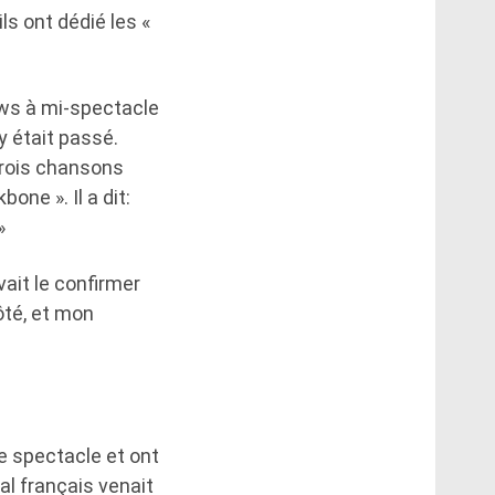
ls ont dédié les «
ews à mi-spectacle
y était passé.
Trois chansons
ne ». Il a dit:
»
vait le confirmer
côté, et mon
le spectacle et ont
al français venait