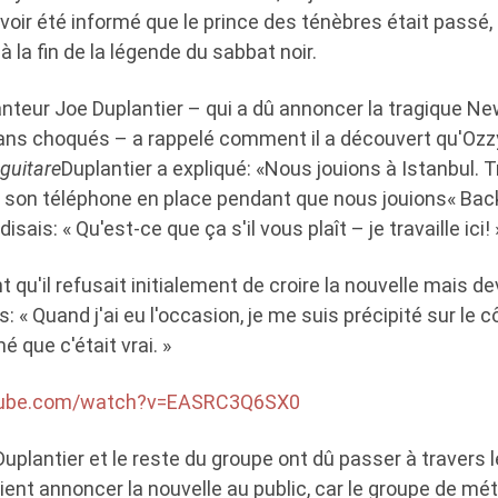
voir été informé que le prince des ténèbres était passé, i
 à la fin de la légende du sabbat noir.
anteur Joe Duplantier – qui a dû annoncer la tragique N
 fans choqués – a rappelé comment il a découvert qu'Ozz
guitare
Duplantier a expliqué: «Nous jouions à Istanbul. 
 son téléphone en place pendant que nous jouions« Backbo
isais: « Qu'est-ce que ça s'il vous plaît – je travaille ici! 
nt qu'il refusait initialement de croire la nouvelle mais de
: « Quand j'ai eu l'occasion, je me suis précipité sur le 
 que c'était vrai. »
tube.com/watch?v=EASRC3Q6SX0
uplantier et le reste du groupe ont dû passer à travers 
ient annoncer la nouvelle au public, car le groupe de mét