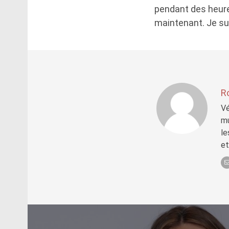
pendant des heures
maintenant. Je su
R
Vé
mu
le
et
Post
navigation