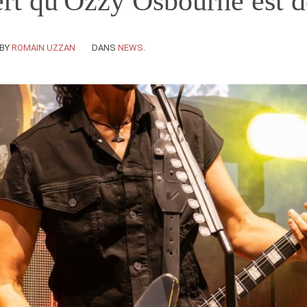
rt qu'Ozzy Osbourne est 
BY
ROMAIN UZZAN
DANS
NEWS
.