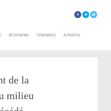
Searc
E
INTERVIEWS
TENDANCES
À PROPOS
for:
t de la
au milieu