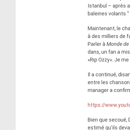
Istanbul – après a
baleines volants ''
Maintenant, le ch
à des milliers de
Parler à
Monde de 
dans, un fan a mis
«Rip Ozzy». Je me d
Il a continué, disa
entre les chansons
manager a confirmé
https://www.you
Bien que secoué, D
estimé qu'ils deva