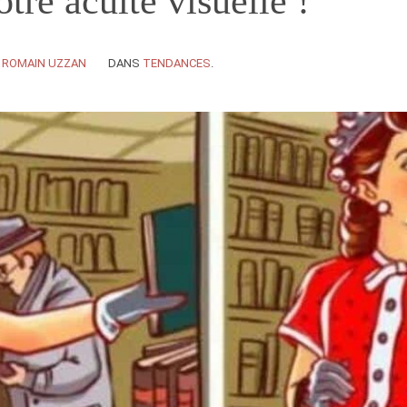
otre acuité visuelle !
Y
ROMAIN UZZAN
DANS
TENDANCES
.