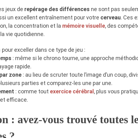
es jeux de
repérage des différences
ne sont pas seule
ussi un excellent entraînement pour votre
cerveau
. Ces 
tion, la concentration et la
mémoire visuelle
, des compé
la vie quotidienne.
pour exceller dans ce type de jeu :
temps
: même si le chrono tourne, une approche méthodi
ayage rapide.
par zone
: au lieu de scruter toute l’image d’un coup, div
usieurs parties et comparez-les une par une.
rement
: comme tout
exercice cérébral
, plus vous pratiq
et efficace.
on : avez-vous trouvé toutes l
es ?