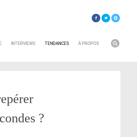
Searc
E
INTERVIEWS
TENDANCES
À PROPOS
for:
repérer
econdes ?