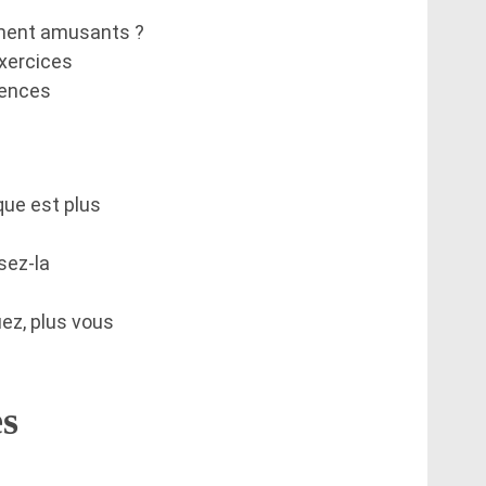
ment amusants ?
exercices
tences
que est plus
isez-la
uez, plus vous
es