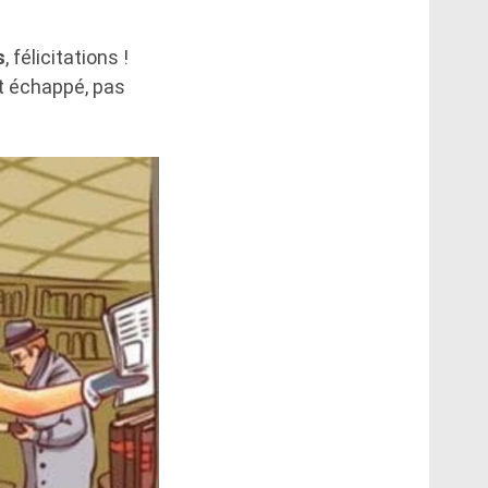
s
, félicitations !
nt échappé, pas