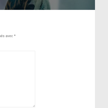
qués avec
*