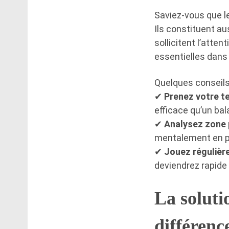
Saviez-vous que l
Ils constituent a
sollicitent l’atten
essentielles dans 
Quelques conseils 
✔
Prenez votre 
efficace qu’un bal
✔
Analysez zone 
mentalement en pl
✔
Jouez réguliè
deviendrez rapide 
La soluti
différenc