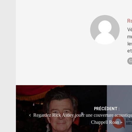
R
Vé
mu
le
et
Post
navigation
PRÉCÉDENT :
Regardez Rick Astley jouer une couverture acoustiqu
Chappell Roan »