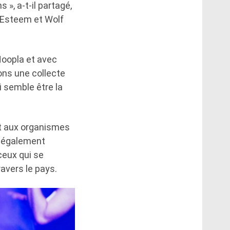
», a-t-il partagé,
f Esteem et Wolf
Hoopla et avec
ons une collecte
i semble être la
 et aux organismes
a également
ceux qui se
avers le pays.