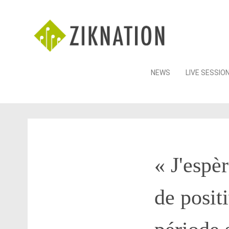
Skip
NEWS
LIVE SESSIO
to
content
« J'espè
de posit