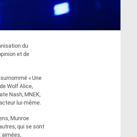
anisation du
opinion et de
té surnommé « Une
de Wolf Alice,
Kate Nash, MNEK,
 acteur lui-même.
hens, Munroe
autres, qui se sont
t aimées,