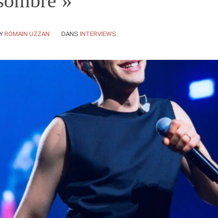
 sombre »
Y
ROMAIN UZZAN
DANS
INTERVIEWS
.