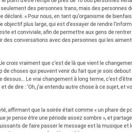
le point d'être rempli de près de 10 000 personnes vena
 seulement des personnes trans, mais des personnes d
elle déclaré. « Pour nous, en tant qu'organisme de bienfai
e objectif plus large, qui est d'essayer de rendre l'infor
te et conviviale, afin de permettre aux gens de rentrer
 des conversations avec des personnes qui les aiment e
« Je crois vraiment que c'est de là que vient le changemen
 de choses qui peuvent venir du fait que je sois debout
ie dessus… Le vrai changement à long terme, c'est d'êtr
et de dire : 'Oh, j'ai entendu autre chose à ce sujet, et voi
é, affirmant que la soirée était comme « un phare de pos
ue je pense être une période assez sombre », et partage
issants de faire passer le message est la musique et le