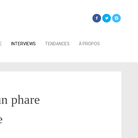
Searc
E
INTERVIEWS
TENDANCES
À PROPOS
for:
un phare
e