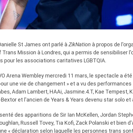
Danielle St James ont parlé à
ZikNation
à propos de l'org
f Trans Mission à Londres, qui a permis de sensibiliser l'
ds pour les associations caritatives LGBTQIA.
OVO Arena Wembley mercredi 11 mars, le spectacle a é
 pour une vie de changement » et a vu des performances 
abes, Adam Lambert, HAAi, Jasmine.4.T, Kae Tempest, 
-Bextor et l'ancien de Years & Years devenu star solo et
ésenté des apparitions de Sir Ian McKellen, Jordan Step
oughlan, Russell Tovey, Tia Kofi, Zack Polanski et bien d'
ne « déclaration selon laquelle les personnes trans son