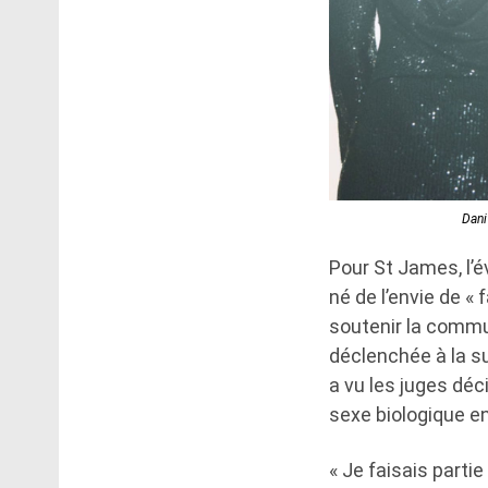
Dani
Pour St James, l’é
né de l’envie de «
soutenir la commu
déclenchée à la su
a vu les juges déc
sexe biologique en 
« Je faisais parti