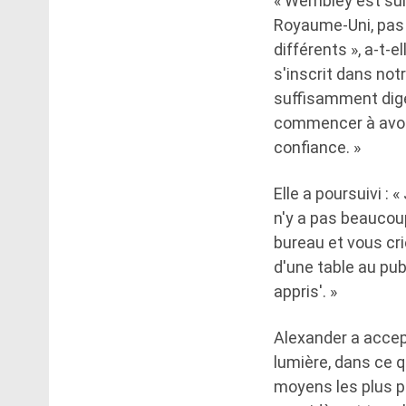
« Wembley est sur 
Royaume-Uni, pas
différents », a-t-
s'inscrit dans notr
suffisamment diges
commencer à avoir
confiance. »
Elle a poursuivi : 
n'y a pas beaucoup
bureau et vous cr
d'une table au pub 
appris'. »
Alexander a accept
lumière, dans ce q
moyens les plus pu