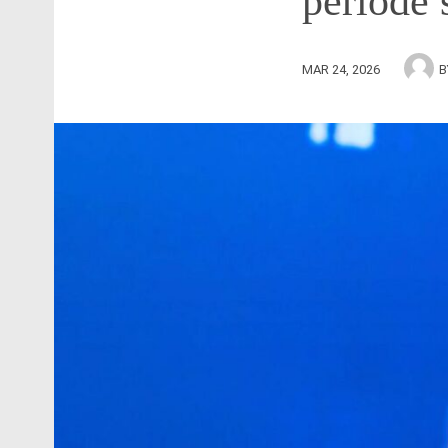
période
MAR 24, 2026
B