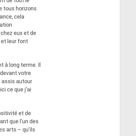
nt de tout le
e tous horizons
sance, cela
mation
 chez eux et de
t leur font
t à long terme. Il
 devant votre
e assis autour
ci ce que j'ai
itivité et de
ant que l'un des
s arts – qu'ils