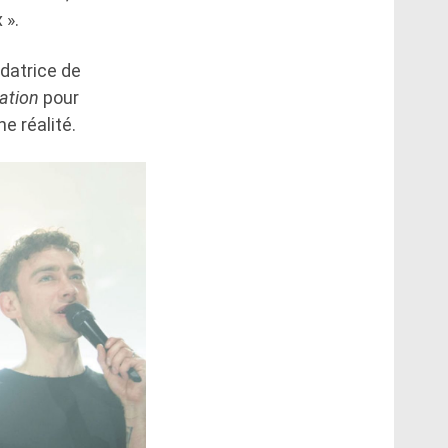
 ».
datrice de
ation
pour
e réalité.