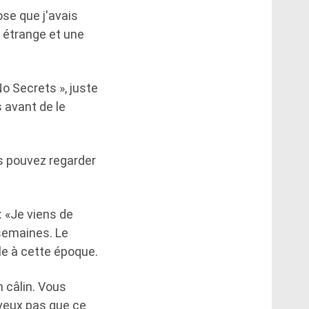
ose que j'avais
 étrange et une
o Secrets », juste
s avant de le
us pouvez regarder
: «Je viens de
 semaines. Le
le à cette époque.
n câlin. Vous
 veux pas que ce