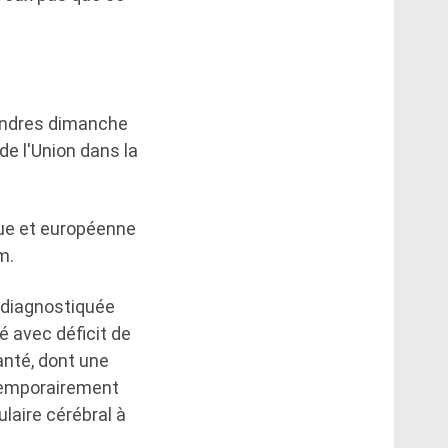
ondres dimanche
de l'Union dans la
que et européenne
m.
té diagnostiquée
é avec déficit de
anté, dont une
 temporairement
laire cérébral à