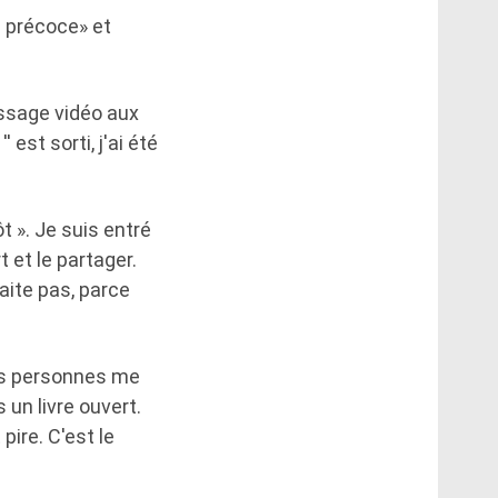
n précoce» et
essage vidéo aux
 est sorti, j'ai été
t ». Je suis entré
 et le partager.
aite pas, parce
res personnes me
 un livre ouvert.
pire. C'est le