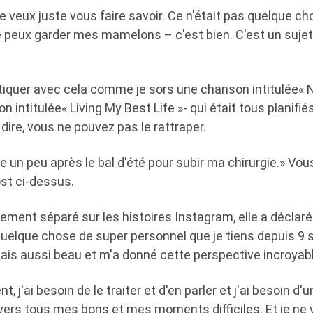
«Je veux juste vous faire savoir. Ce n'était pas quelque ch
Je peux garder mes mamelons – c'est bien. C'est un sujet
iquer avec cela comme je sors une chanson intitulée« N
 intitulée« Living My Best Life »- qui était tous planifié
 dire, vous ne pouvez pas le rattraper.
re un peu après le bal d'été pour subir ma chirurgie.» Vo
ost ci-dessus.
ment séparé sur les histoires Instagram, elle a déclaré
 quelque chose de super personnel que je tiens depuis 9
mais aussi beau et m'a donné cette perspective incroyab
 j'ai besoin de le traiter et d'en parler et j'ai besoin d'u
vers tous mes bons et mes moments difficiles. Et je ne