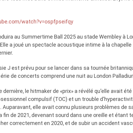
tube.com/watch?v=ospfpseifqy
roduira au Summertime Ball 2025 au stade Wembley à L
. Elle a joué un spectacle acoustique intime à la chapelle 
rnier.
ie J est prévu pour se lancer dans sa tournée britanni
série de concerts comprend une nuit au London Palladiu
ée dernière, le hitmaker de «prix» a révélé qu'elle avait é
sessionnel compulsif (TOC) et un trouble d'hyperactivit
. Auparavant, elle avait connu plusieurs problèmes de s
a fin de 2021, devenant sourd dans une oreille et étant
her correctement en 2020, et de subir un accident vascu