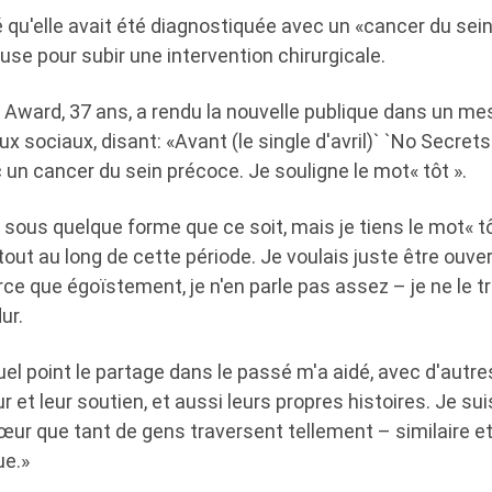
 qu'elle avait été diagnostiquée avec un «cancer du sei
ause pour subir une intervention chirurgicale.
it Award, 37 ans, a rendu la nouvelle publique dans un m
x sociaux, disant: «Avant (le single d'avril)` `No Secrets ''
un cancer du sein précoce. Je souligne le mot« tôt ».
 sous quelque forme que ce soit, mais je tiens le mot« tô
tout au long de cette période. Je voulais juste être ouvert
e que égoïstement, je n'en parle pas assez – je ne le tr
dur.
uel point le partage dans le passé m'a aidé, avec d'aut
et leur soutien, et aussi leurs propres histoires. Je suis
œur que tant de gens traversent tellement – similaire et 
ue.»