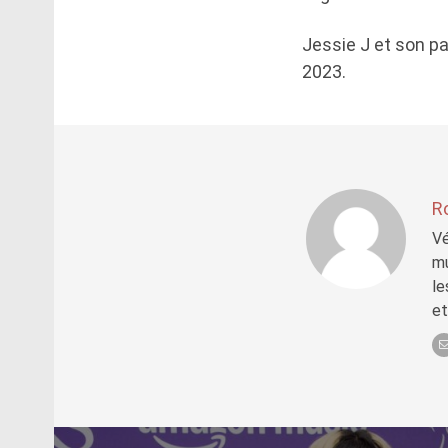
Jessie J et son pa
2023.
R
Vé
mu
le
et
Post