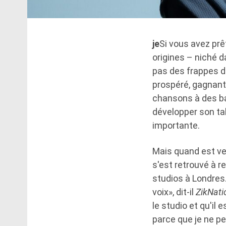
je
Si vous avez prê
origines – niché d
pas des frappes du
prospéré, gagnant
chansons à des b
développer son ta
importante.
Mais quand est ven
s'est retrouvé à 
studios à Londres.
voix», dit-il
ZikNati
le studio et qu'il 
parce que je ne pe