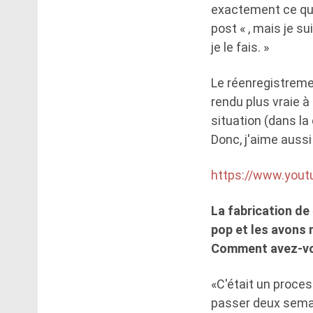
exactement ce que 
post « , mais je s
je le fais. »
Le réenregistrement
rendu plus vraie à l
situation (dans l
Donc, j'aime auss
https://www.you
La fabrication de
pop et les avons 
Comment avez-vou
«C'était un process
passer deux semain