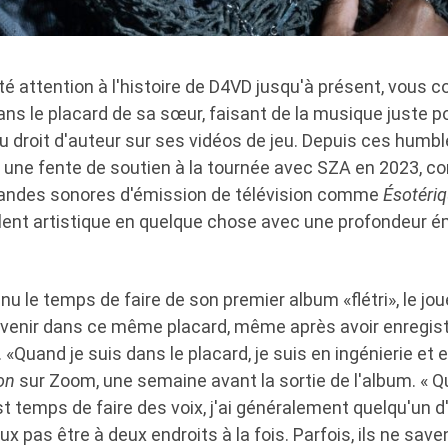
té attention à l'histoire de D4VD jusqu'à présent, vous 
ans le placard de sa sœur, faisant de la musique juste po
 droit d'auteur sur ses vidéos de jeu. Depuis ces humble
 une fente de soutien à la tournée avec SZA en 2023, co
andes sonores d'émission de télévision comme
Ésotéri
lent artistique en quelque chose avec une profondeur é
u le temps de faire de son premier album «flétri», le jo
revenir dans ce même placard, même après avoir enregis
 «Quand je suis dans le placard, je suis en ingénierie et
on
sur Zoom, une semaine avant la sortie de l'album. « Q
est temps de faire des voix, j'ai généralement quelqu'un d'
ux pas être à deux endroits à la fois. Parfois, ils ne save