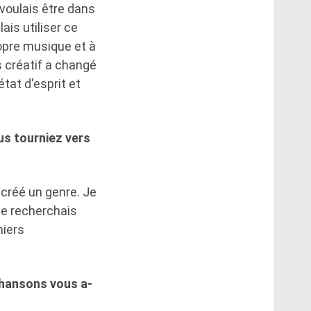
 voulais être dans
lais utiliser ce
opre musique et à
 créatif a changé
tat d'esprit et
ous tourniez vers
 créé un genre. Je
je recherchais
hiers
chansons vous a-