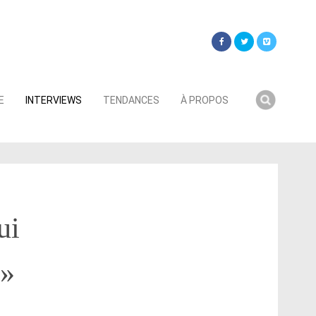
Searc
E
INTERVIEWS
TENDANCES
À PROPOS
for:
ui
 »