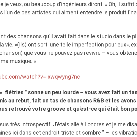
je veux, ou beaucoup d'ingénieurs diront: » Oh, il suffit 
uis l'un de ces artistes qui aiment entendre le produit fin
 des chansons qu'il avait fait dans le studio dans le placa
a vie. «(Ils) ont sorti une telle imperfection pour eux», exp
a chanson) que vous ne pouvez pas revivre – vous obtene
i ma musique. »
tube.com/watch?v=-xwqwyng7nc
 « flétries '' sonne un peu lourde – vous avez fait un t
mis au rebut, fait un tas de chansons R&B et les avon
s retrouvé votre groove et qu'est-ce qui était bon p
us très introspectif. J'étais allé à Londres et je me disa
es ici dans cet endroit triste et sombre '' – les vibrati