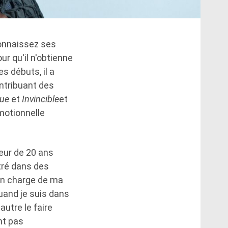
connaissez ses
ur qu'il n'obtienne
s débuts, il a
ntribuant des
que
et
Invincible
et
motionnelle
ueur de 20 ans
tré dans des
 en charge de ma
uand je suis dans
autre le faire
nt pas