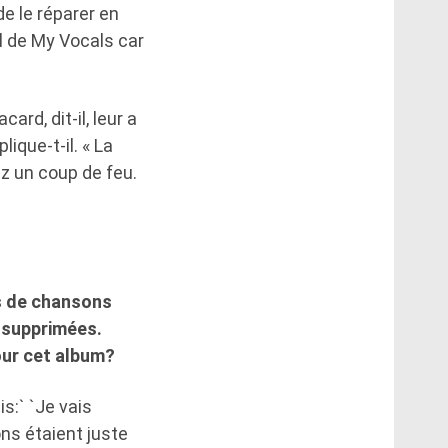
de le réparer en
al de My Vocals car
rd, dit-il, leur a
lique-t-il. « La
z un coup de feu.
as de chansons
s supprimées.
our cet album?
is:` `Je vais
ons étaient juste