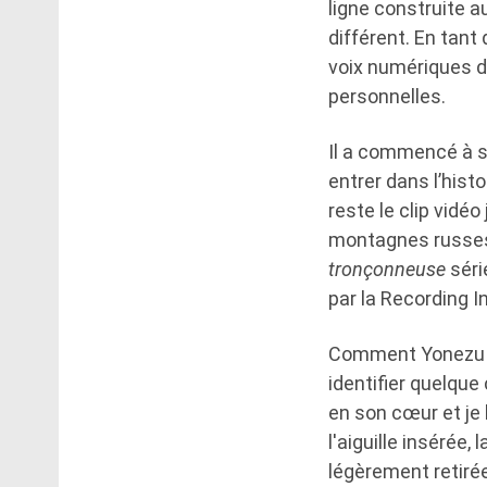
ligne construite 
différent. En tan
voix numériques d
personnelles.
Il a commencé à 
entrer dans l’hist
reste le clip vidé
montagnes russes 
tronçonneuse
séri
par la Recording 
Comment Yonezu cr
identifier quelque
en son cœur et je l
l'aiguille insérée,
légèrement retirée