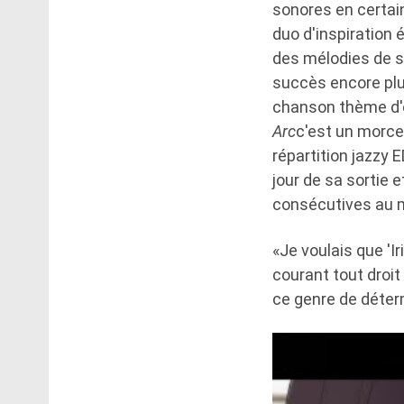
sonores en certai
duo d'inspiration
des mélodies de sy
succès encore plus
chanson thème d'o
Arc
c'est un morce
répartition jazzy E
jour de sa sortie
consécutives au m
«Je voulais que '
courant tout droit 
ce genre de déter