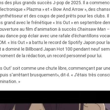
ns des plus grands succès J-pop de 2025. Il a commencé
 électronique « Plazma » et « Bow And Arrow », des chan
nthétiseur et des coups de pied prêts pour les clubs. Il
 grand avec le frénétique « Iris Out » en septembre dern
uverture au film d'animation à succès
Chainsaw Man – L
au dance-pop éclair avec une rafale d'échantillons voca
DM. « Iris Out » a battu le record de Spotify Japon pour la
 et a dominé le Billboard Japan Hot 100 pendant neuf se
oment de la rédaction, un record personnel pour lui.
Iris Out' soit comme une chute libre, commençant par un
puis s'arrêtant brusquement», dit-il. « J'étais très consc
mination. »