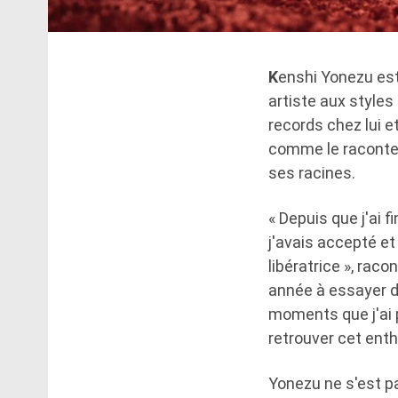
K
enshi Yonezu est
artiste aux styles
records chez lui 
comme le raconte 
ses racines.
« Depuis que j'ai f
j'avais accepté e
libératrice », rac
année à essayer de
moments que j'ai 
retrouver cet enth
Yonezu ne s'est pa