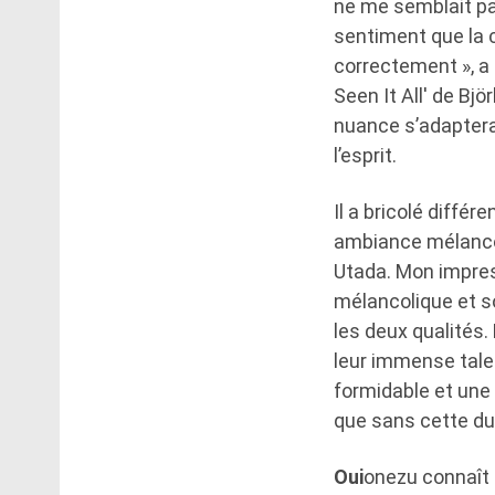
ne me semblait pas 
sentiment que la c
correctement », a 
Seen It All' de Bj
nuance s’adaptera
l’esprit.
Il a bricolé diffé
ambiance mélancol
Utada. Mon impress
mélancolique et so
les deux qualités.
leur immense talent
formidable et une 
que sans cette dua
Oui
onezu connaît 