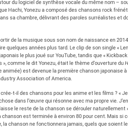
autour du logiciel de synthèse vocale du même nom – s
t que Hachi, Yonezu a composé des chansons rock fréné
ans sa chambre, délivrant des paroles surréalistes et
sortir de la musique sous son nom de naissance en 201
oire quelques années plus tard. Le clip de son single « L
o japonais le plus joué sur YouTube, tandis que « Kickback
», comme le dit Yonezu, était le thème d'ouverture du
H
e animée) est devenue la première chanson japonaise à ê
Industry Association of America.
ée-t-il des chansons pour les anime et les films ? « 
 chose dans l'œuvre qui résonne avec ma propre vie. J'en
aisse le reste de la chanson se dérouler naturellement », 
 la chanson est terminée à environ 80 pour cent. Mais si c
, la chanson ne fonctionnera jamais, quels que soient les