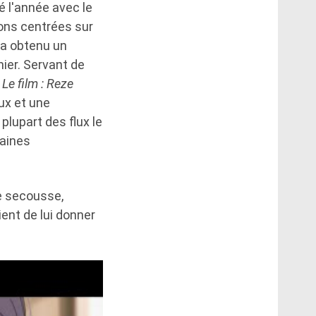
 l'année avec le
sons centrées sur
 a obtenu un
ier. Servant de
e film : Reze
ux et une
 plupart des flux le
maines
e secousse,
ient de lui donner