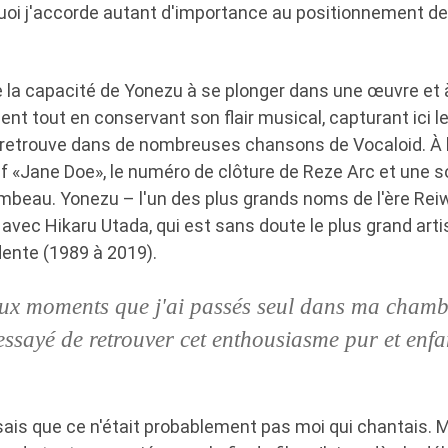
uoi j'accorde autant d'importance au positionnement de
re la capacité de Yonezu à se plonger dans une œuvre et 
ient tout en conservant son flair musical, capturant ici l
n retrouve dans de nombreuses chansons de Vocaloid. À l'
tif «Jane Doe», le numéro de clôture de Reze Arc et une
mbeau. Yonezu – l'un des plus grands noms de l'ère Rei
avec Hikaru Utada, qui est sans doute le plus grand arti
dente (1989 à 2019).
 aux moments que j'ai passés seul dans ma chambr
 essayé de retrouver cet enthousiasme pur et enfa
nsais que ce n'était probablement pas moi qui chantais. 