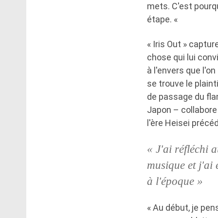
mets. C'est pourq
étape. «
« Iris Out » captu
chose qui lui conv
à l'envers que l'o
se trouve le plain
de passage du fla
Japon – collabore 
l'ère Heisei précé
« J'ai réfléchi
musique et j'ai
à l'époque »
« Au début, je pe