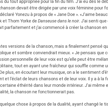
du tout appropriée pour la fin du film. J'ai eu dès le déb
hanson devait être dirigée par une voix féminine pour f
déclaré Yonezu à propos de « Jane Doe ». «J'aime beauco
örk et Thom Yorke de
Danseuse dans le noir
. J’ai senti qu
it parfaitement et j’ai commencé à créer la chanson en 
rentes versions de la chanson, mais a finalement pensé q
ique et sombre conviendrait mieux. « Je pensais que ce
ion personnelle de leur voix est qu'elle peut être mélan
litaire, tout en ayant une fraîcheur qui souffle comme un
 De plus, en écoutant leur musique, on a le sentiment d'
 et l'éclat de leurs chansons et de leur voix. Il y a à la
certaine éthérité dans leur monde intérieur. J'ai même 
lité, la chanson ne fonctionnerait pas.
quelque chose à propos de la dualité, ayant changé le ti