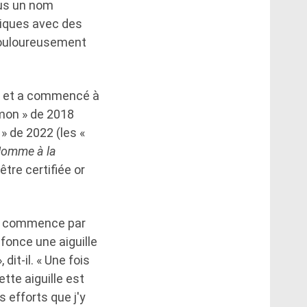
ous un nom
tiques avec des
 douloureusement
4 et a commencé à
emon » de 2018
 » de 2022 (les «
omme à la
tre certifiée or
Je commence par
fonce une aiguille
dit-il. « Une fois
ette aiguille est
 efforts que j'y