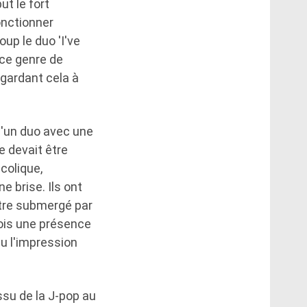
ut le fort
onctionner
up le duo 'I've
e ce genre de
gardant cela à
u'un duo avec une
 devait être
colique,
e brise. Ils ont
être submergé par
 fois une présence
eu l'impression
ssu de la J-pop au