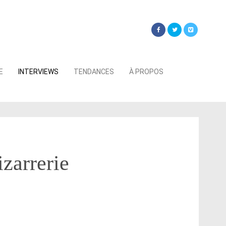
Searc
E
INTERVIEWS
TENDANCES
À PROPOS
for:
izarrerie