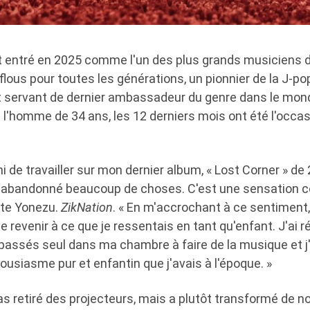
 entré en 2025 comme l'un des plus grands musiciens d
 flous pour toutes les générations, un pionnier de la J-p
et servant de dernier ambassadeur du genre dans le mond
l'homme de 34 ans, les 12 derniers mois ont été l'occasi
ini de travailler sur mon dernier album, « Lost Corner » de 
t abandonné beaucoup de choses. C'est une sensation 
onte Yonezu.
ZikNation
. « En m'accrochant à ce sentiment,
 revenir à ce que je ressentais en tant qu'enfant. J'ai r
passés seul dans ma chambre à faire de la musique et j
ousiasme pur et enfantin que j'avais à l'époque. »
s retiré des projecteurs, mais a plutôt transformé de n