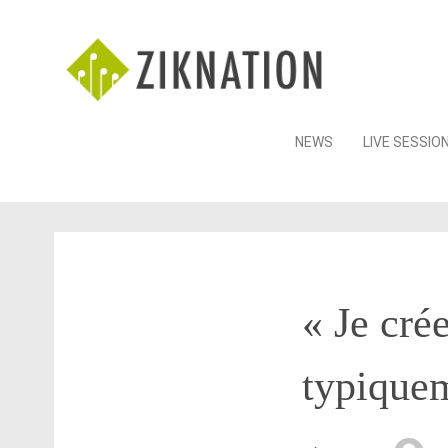
Skip
NEWS
LIVE SESSIO
to
content
« Je cré
typiquem