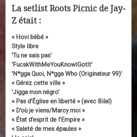
La setlist Roots Picnic de Jay-
Z était :
« Hovi bébé »
Style libre
'Tu ne sais pas'
'FucskWithMeYouKnowIGotIt'
'N*gga Quoi, N*gga Who (Originateur 99)'
« Gérez cette ville »
'Jigga mon négro'
« Pas d'Église en liberté » (avec Bilal)
« D'où je viens/Marcy moi »
« État d’esprit de l’Empire »
« Saleté de mes épaules »