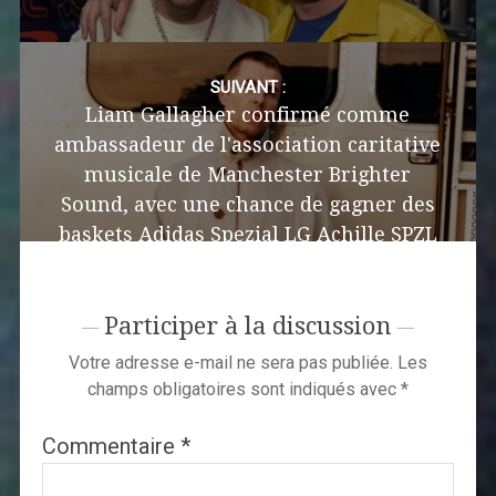
SUIVANT :
Liam Gallagher confirmé comme
ambassadeur de l'association caritative
musicale de Manchester Brighter
Sound, avec une chance de gagner des
baskets Adidas Spezial LG Achille SPZL
à guichets fermés
Participer à la discussion
Votre adresse e-mail ne sera pas publiée.
Les
champs obligatoires sont indiqués avec
*
Commentaire
*