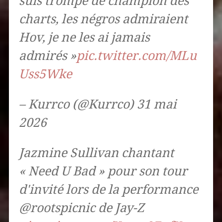
suis trompé de champion des
charts, les négros admiraient
Hov, je ne les ai jamais
admirés »
pic.twitter.com/MLu
Uss5Wke
– Kurrco (@Kurrco) 31 mai
2026
Jazmine Sullivan chantant
« Need U Bad » pour son tour
d'invité lors de la performance
@rootspicnic de Jay-Z