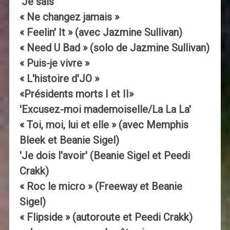
'Je sais'
« Ne changez jamais »
« Feelin' It » (avec Jazmine Sullivan)
« Need U Bad » (solo de Jazmine Sullivan)
« Puis-je vivre »
« L'histoire d'JO »
«Présidents morts I et II»
'Excusez-moi mademoiselle/La La La'
« Toi, moi, lui et elle » (avec Memphis
Bleek et Beanie Sigel)
'Je dois l'avoir' (Beanie Sigel et Peedi
Crakk)
« Roc le micro » (Freeway et Beanie
Sigel)
« Flipside » (autoroute et Peedi Crakk)