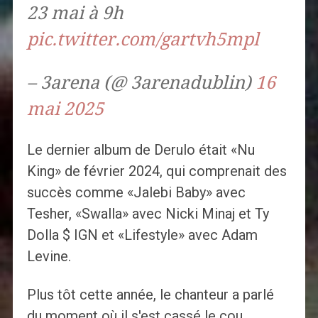
23 mai à 9h
pic.twitter.com/gartvh5mpl
– 3arena (@ 3arenadublin)
16
mai 2025
Le dernier album de Derulo était «Nu
King» de février 2024, qui comprenait des
succès comme «Jalebi Baby» avec
Tesher, «Swalla» avec Nicki Minaj et Ty
Dolla $ IGN et «Lifestyle» avec Adam
Levine.
Plus tôt cette année, le chanteur a parlé
du moment où il s'est cassé le cou,