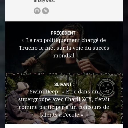
analyses.
Post
navigation
PRÉCÉDENT :
Le rap politiquement chargé de
Trueno le met sur la voie du succès
mondial
SUIVANT :
Swim Deep : « Être dans un
supergroupe avec Charli XCX, c'était
comme participer à un concours de
talents à l'école »