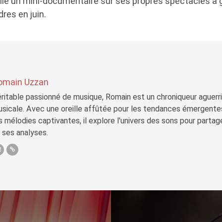
lié un mini-documentaire sur ses propres spectacles à
dres en juin.
omain Uzzan
ritable passionné de musique, Romain est un chroniqueur aguerri 
sicale. Avec une oreille affûtée pour les tendances émergente
s mélodies captivantes, il explore l'univers des sons pour parta
 ses analyses.