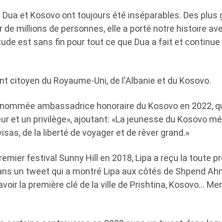
« Dua et Kosovo ont toujours été inséparables. Des plu
e millions de personnes, elle a porté notre histoire avec
tude est sans fin pour tout ce que Dua a fait et continue 
nt citoyen du Royaume-Uni, de l'Albanie et du Kosovo.
té nommée ambassadrice honoraire du Kosovo en 2022, qu'
et un privilège», ajoutant: «La jeunesse du Kosovo mérit
visas, de la liberté de voyager et de rêver grand.»
remier festival Sunny Hill en 2018, Lipa a reçu la toute p
 Dans un tweet qui a montré Lipa aux côtés de Shpend Ahmet
avoir la première clé de la ville de Prishtina, Kosovo… Mer