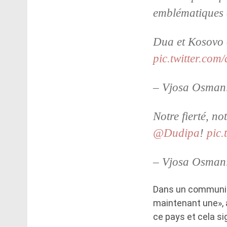
emblématiques d
Dua et Kosovo 
pic.twitter.co
– Vjosa Osman
Notre fierté, n
@Dudipa
!
pic.
– Vjosa Osman
Dans un communiqu
maintenant une», aj
ce pays et cela si