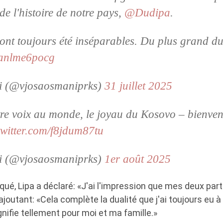
e l'histoire de notre pays,
@Dudipa
.
ont toujours été inséparables. Du plus grand 
m/anlme6pocg
i (@vjosaosmaniprks)
31 juillet 2025
otre voix au monde, le joyau du Kosovo – bienve
twitter.com/f8jdum87tu
i (@vjosaosmaniprks)
1er août 2025
é, Lipa a déclaré: «J'ai l'impression que mes deux part
outant: «Cela complète la dualité que j'ai toujours eu à l
gnifie tellement pour moi et ma famille.»