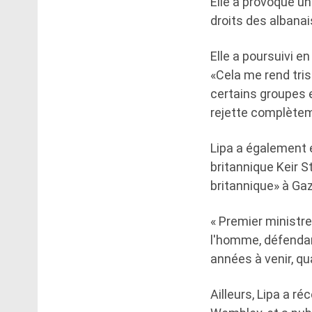
Elle a provoqué un
droits des albana
Elle a poursuivi e
«Cela me rend tri
certains groupes 
rejette complète
Lipa a également é
britannique Keir St
britannique» à Gaz
« Premier ministre
l'homme, défendant
années à venir, q
Ailleurs, Lipa a r