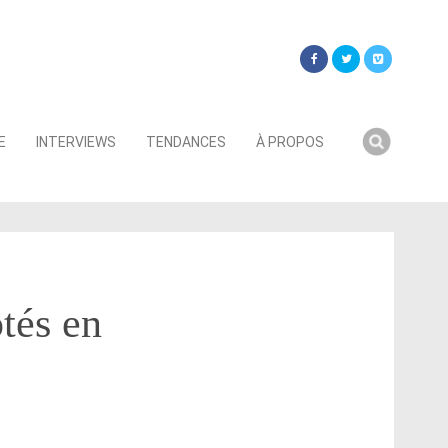
Searc
E
INTERVIEWS
TENDANCES
À PROPOS
for:
ôtés en