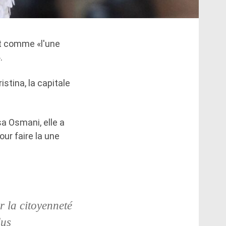
nt comme «l'une
.
stina, la capitale
a Osmani, elle a
ur faire la une
r la citoyenneté
lus