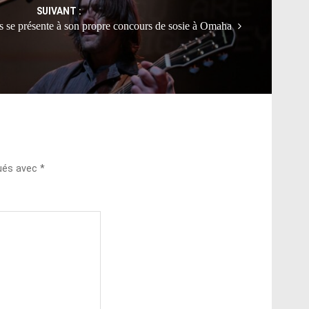
SUIVANT :
s se présente à son propre concours de sosie à Omaha
qués avec
*