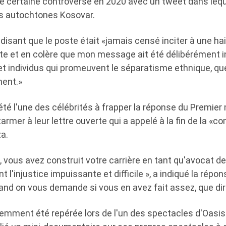
e certaine controverse en 2020 avec un tweet dans leque
is autochtones Kosovar.
n disant que le poste était «jamais censé inciter à une hai
ste et en colère que mon message ait été délibérément i
et individus qui promeuvent le séparatisme ethnique, qu
ment.»
té l'une des célébrités à frapper la réponse du Premier 
armer à leur lettre ouverte qui a appelé à la fin de la «co
a.
, vous avez construit votre carrière en tant qu'avocat de
 l'injustice impuissante et difficile », a indiqué la répon
uand on vous demande si vous en avez fait assez, que di
écemment été repérée lors de l'un des spectacles d'Oasi