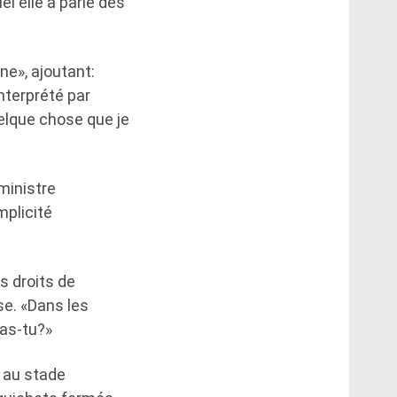
l elle a parlé des
ne», ajoutant:
nterprété par
elque chose que je
ministre
mplicité
s droits de
se. «Dans les
ras-tu?»
s au stade