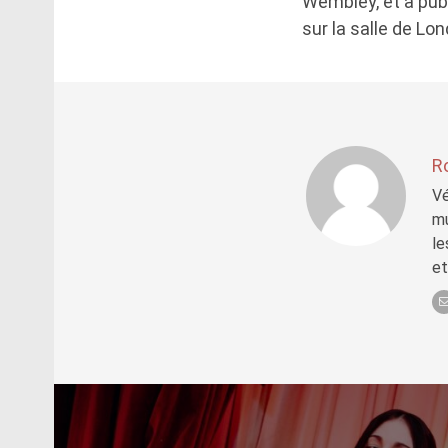
Wembley, et a pub
sur la salle de Lon
R
Vé
mu
le
et
Post
navigation