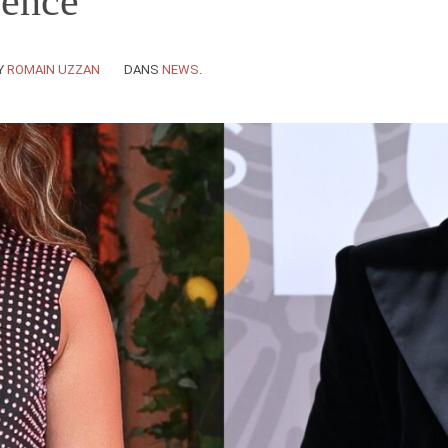
cence
Y
ROMAIN UZZAN
DANS
NEWS
.