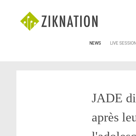
Skip
NEWS
LIVE SESSIO
to
content
JADE dit
après le