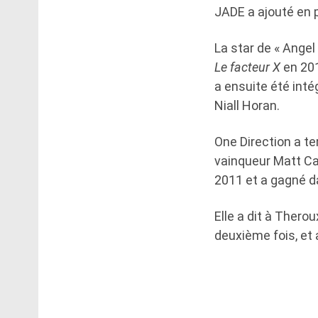
JADE a ajouté en pl
La star de « Ange
Le facteur X
en 201
a ensuite été int
Niall Horan.
One Direction a te
vainqueur Matt Car
2011 et a gagné da
Elle a dit à Therou
deuxième fois, et a