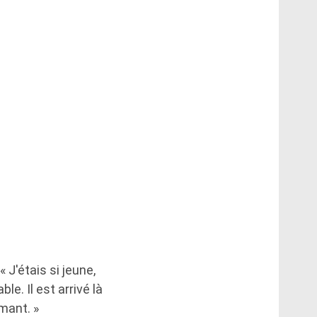
« J'étais si jeune,
le. Il est arrivé là
rmant. »