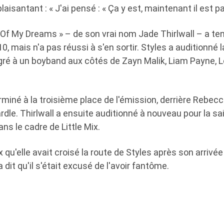
aisantant : « J'ai pensé : « Ça y est, maintenant il est part
l Of My Dreams » – de son vrai nom Jade Thirlwall – a te
0, mais n'a pas réussi à s'en sortir. Styles a auditionn
égré à un boyband aux côtés de Zayn Malik, Liam Payne, 
rminé à la troisième place de l'émission, derrière Rebec
dle. Thirlwall a ensuite auditionné à nouveau pour la s
ns le cadre de Little Mix.
x qu'elle avait croisé la route de Styles après son arrivé
 dit qu'il s'était excusé de l'avoir fantôme.