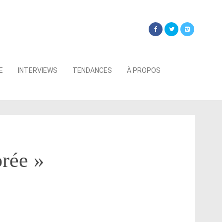
Searc
E
INTERVIEWS
TENDANCES
À PROPOS
for:
orée »