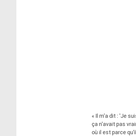
« Il m'a dit : 'Je s
ça n'avait pas vrai
où il est parce qu’