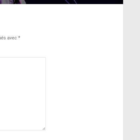
qués avec
*