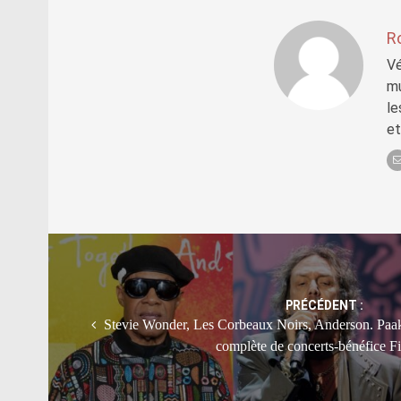
R
Vé
mu
le
et
Post
navigation
PRÉCÉDENT :
Stevie Wonder, Les Corbeaux Noirs, Anderson. Paak
complète de concerts-bénéfice F