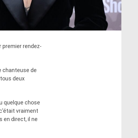
ur premier rendez-
ne chanteuse de
t tous deux
ou quelque chose
 c'était vraiment
 en direct, il ne