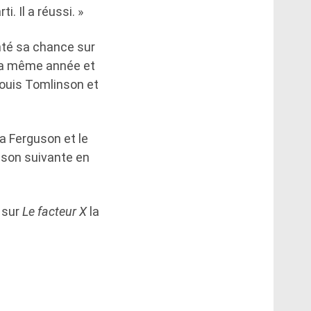
i. Il a réussi. »
nté sa chance sur
é la même année et
Louis Tomlinson et
ca Ferguson et le
aison suivante en
e sur
Le facteur X
la