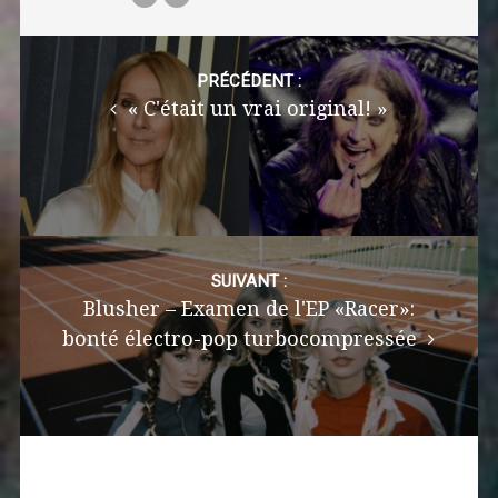
Post
navigation
PRÉCÉDENT :
« C'était un vrai original! »
SUIVANT :
Blusher – Examen de l'EP «Racer»:
bonté électro-pop turbocompressée