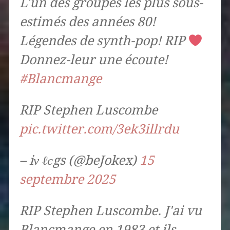
L'un des groupes les plus sous-
estimés des années 80!
Légendes de synth-pop! RIP
Donnez-leur une écoute!
#Blancmange
RIP Stephen Luscombe
pic.twitter.com/3ek3illrdu
– iν ℓєgs (@beJokex)
15
septembre 2025
RIP Stephen Luscombe. J'ai vu
Blancmange en 1983 et ils