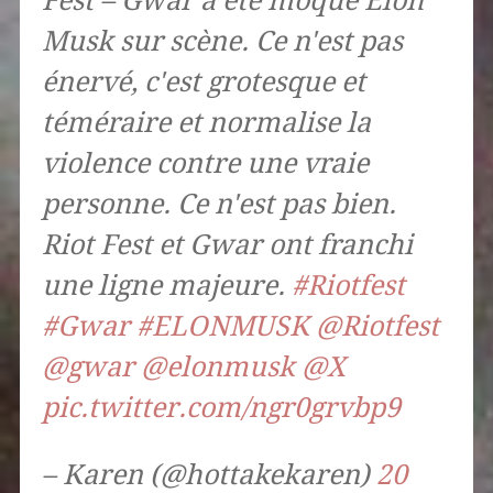
Fest – Gwar a été moqué Elon
Musk sur scène. Ce n'est pas
énervé, c'est grotesque et
téméraire et normalise la
violence contre une vraie
personne. Ce n'est pas bien.
Riot Fest et Gwar ont franchi
une ligne majeure.
#Riotfest
#Gwar
#ELONMUSK
@Riotfest
@gwar
@elonmusk
@X
pic.twitter.com/ngr0grvbp9
– Karen (@hottakekaren)
20