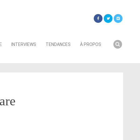
Searc
E
INTERVIEWS
TENDANCES
À PROPOS
for:
are