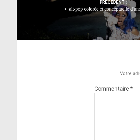
PRÉCÉDENT :
alt-pop colorée et conceptuelle d'une
Votre adr
Commentaire
*