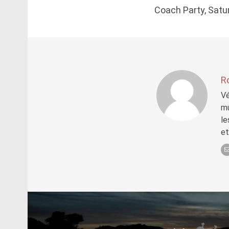
Coach Party, Satur
R
Vé
mu
le
et
Post
navigation