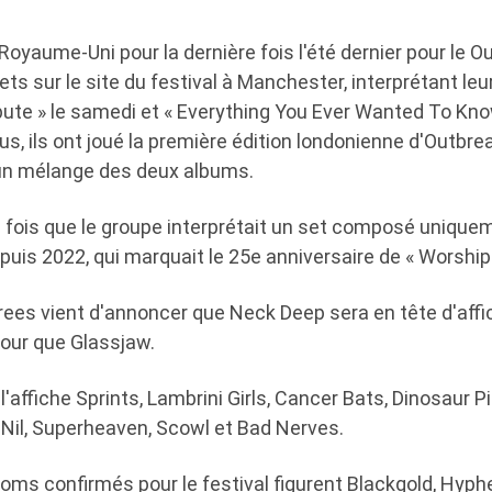
Royaume-Uni pour la dernière fois l'été dernier pour le Ou
sets sur le site du festival à Manchester, interprétant le
bute » le samedi et « Everything You Ever Wanted To Kno
us, ils ont joué la première édition londonienne d'Outb
 un mélange des deux albums.
re fois que le groupe interprétait un set composé uniqu
uis 2022, qui marquait le 25e anniversaire de « Worship 
trees vient d'annoncer que Neck Deep sera en tête d'aff
jour que Glassjaw.
'affiche Sprints, Lambrini Girls, Cancer Bats, Dinosaur Pi
 Nil, Superheaven, Scowl et Bad Nerves.
oms confirmés pour le festival figurent Blackgold, Hyphe