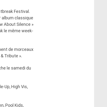
tbreak Festival.
ur album classique
w About Silence »
reak le même week-
ement de morceaux
& Tribute ».
iche le samedi du
le-Up, High Vis,
n, Pool Kids,