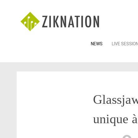
Skip
NEWS
LIVE SESSIO
to
content
Glassja
unique 