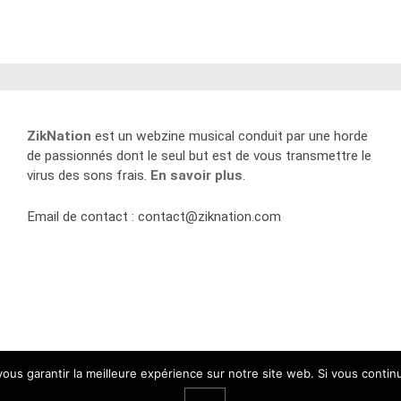
ZikNation
est un webzine musical conduit par une horde
de passionnés dont le seul but est de vous transmettre le
virus des sons frais.
En savoir plus
.
Email de contact :
contact@ziknation.com
 vous garantir la meilleure expérience sur notre site web. Si vous contin