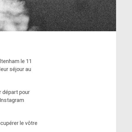
ltenham le 11
leur séjour au
ur départ pour
e Instagram
cupérer le vôtre