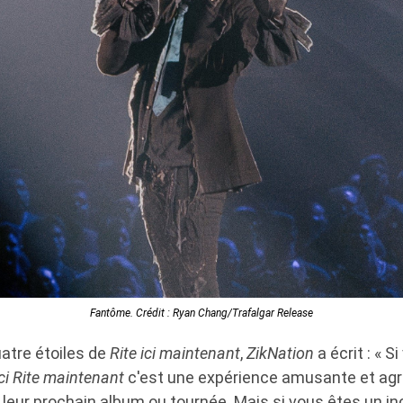
Fantôme. Crédit : Ryan Chang/Trafalgar Release
atre étoiles de
Rite ici maintenant
,
ZikNation
a écrit : « S
ici Rite maintenant
c'est une expérience amusante et agré
 leur prochain album ou tournée. Mais si vous êtes un inc