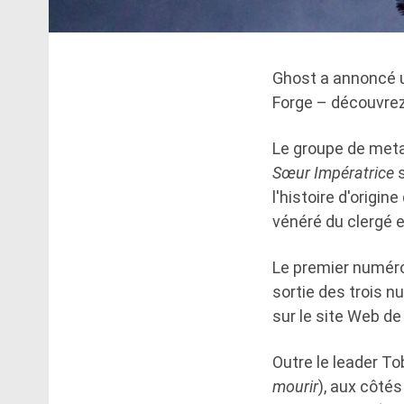
Ghost a annoncé u
Forge – découvrez
Le groupe de meta
Sœur Impératrice
s
l'histoire d'origin
vénéré du clergé 
Le premier numér
sortie des trois n
sur le site Web d
Outre le leader To
mourir
), aux côtés