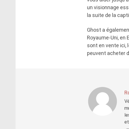
un visionnage ess
la suite de la cap
Ghost a égalemen
Royaume-Uni, en E
sont en vente ici,
peuvent acheter des
R
Vé
mu
le
et