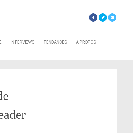
Searc
E
INTERVIEWS
TENDANCES
À PROPOS
for:
de
leader