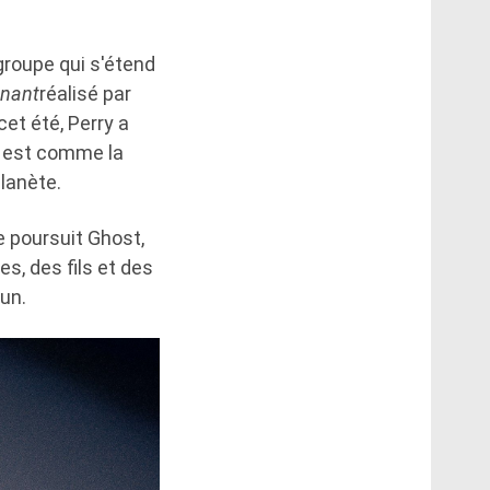
 groupe qui s'étend
enant
réalisé par
et été, Perry a
re est comme la
planète.
e poursuit Ghost,
s, des fils et des
un.