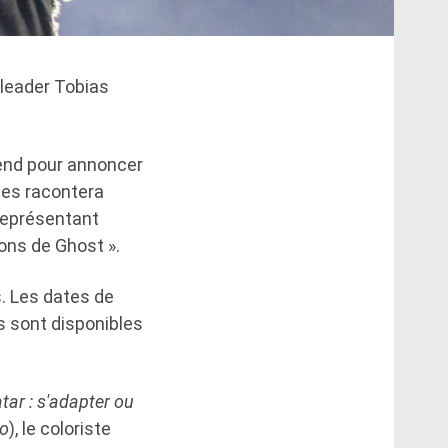
 leader Tobias
-end pour annoncer
ies racontera
« représentant
ons de Ghost ».
s. Les dates de
s sont disponibles
tar : s'adapter ou
oo
), le coloriste