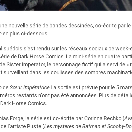
ne nouvelle série de bandes dessinées, co-écrite par le
-en plus ci-dessous.
l suédois s'est rendu sur les réseaux sociaux ce week
érie de Dark Horse Comics. La mini-série en quatre part
e de Sister Imperator, le personnage fictif qui a servi de 
et surveillant dans les coulisses des sombres machinati
o de
Sœur Impératrice
La sortie est prévue pour le 5 mar
uméros restants n'ont pas été annoncées. Plus de détail
e Dark Horse Comics.
bias Forge, la série est co-écrite par Corinna Bechko (
Ava
 de l'artiste Puste (
Les mystères de Batman et Scooby-D