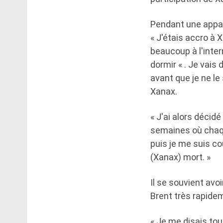
Pendant une appar
« J'étais accro à
beaucoup à l'intern
dormir « . Je vais
avant que je ne le
Xanax.
« J'ai alors décidé
semaines où chaque
puis je me suis co
(Xanax) mort. »
Il se souvient avo
Brent très rapidem
« Je me disais tout