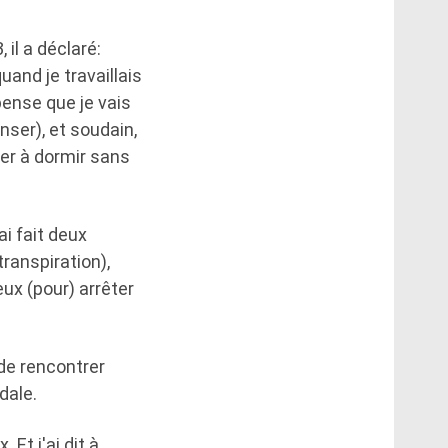
il a déclaré:
and je travaillais
 pense que je vais
nser), et soudain,
ser à dormir sans
ai fait deux
ranspiration),
ux (pour) arrêter
 de rencontrer
dale.
Et j'ai dit à