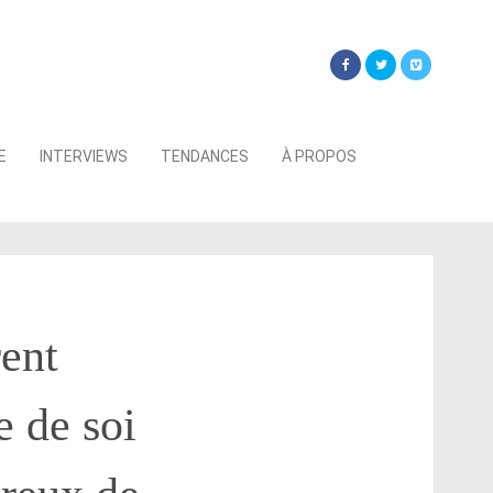
Searc
E
INTERVIEWS
TENDANCES
À PROPOS
for:
ent
e de soi