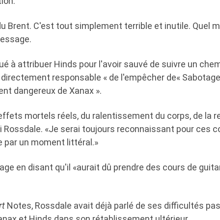
tion.
 Brent. C'est tout simplement terrible et inutile. Quel m
essage.
é à attribuer Hinds pour l'avoir sauvé de suivre un che
it directement responsable « de l'empêcher de« Sabotage
nt dangereux de Xanax ».
 effets mortels réels, du ralentissement du corps, de la r
vi Rossdale. «Je serai toujours reconnaissant pour ces co
 par un moment littéral.»
age en disant qu'il «aurait dû prendre des cours de guita
rt
Notes, Rossdale avait déjà parlé de ses difficultés pa
anax et Hinds dans son rétablissement ultérieur.