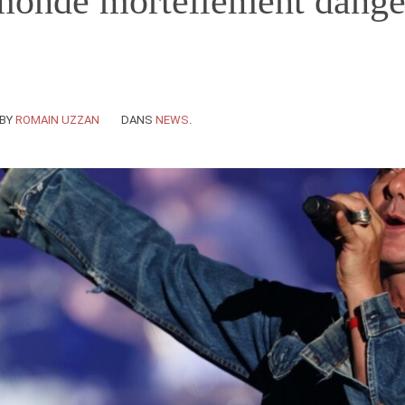
 monde mortellement dange
BY
ROMAIN UZZAN
DANS
NEWS
.