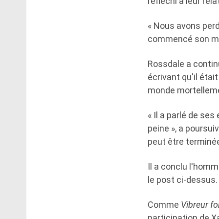
réfléchi à leur rela
« Nous avons perdu
commencé son m
Rossdale a continu
écrivant qu'il éta
monde mortelleme
« Il a parlé de ses
peine », a poursui
peut être terminée
Il a conclu l'homm
le post ci-dessus.
Comme
Vibreur fo
participation de X