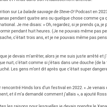
ition sur
La balade sauvage de Steve-O!
Podcast en 2023, 
 Xanax pendant quatre ans ou quelque chose comme ça qu
ational. Je me disais: » Oh, regardez, si je prends ça, je
 dormir pendant huit heures. (Je ne pouvais même pas pe
 sache, c'était trois ans, et je ne pouvais même pas pen
 que je devais m'arrêter, alors je me suis juste arrêté et j'
 nuit, c'était comme si j'étais dans une douche (de la t
uché. Les gens m'ont dit après que c'était super dangere
ir rencontré Hinds lors d'un festival en 2022. « Je venais
ent, et il m'a demandé comment j'allais », a ajouté Ross
es les raisons pour lesquelles je devais prendre le Xanax. 