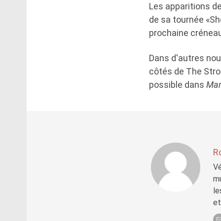
Les apparitions d
de sa tournée «Sho
prochaine créneau
Dans d'autres nouv
côtés de The Strok
possible dans
Mam
R
Vé
mu
le
et