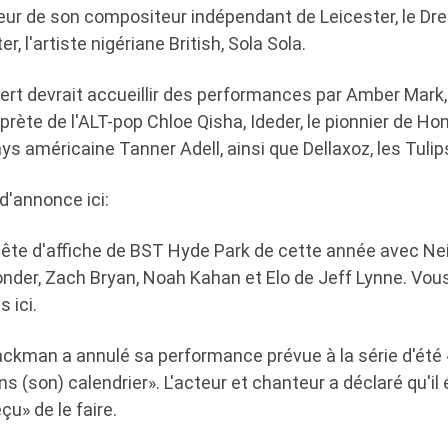
teur de son compositeur indépendant de Leicester, le D
, l'artiste nigériane British, Sola Sola.
rt devrait accueillir des performances par Amber Mark, 
rète de l'ALT-pop Chloe Qisha, Ideder, le pionnier de Ho
ays américaine Tanner Adell, ainsi que Dellaxoz, les Tulip
d'annonce ici:
ête d'affiche de BST Hyde Park de cette année avec Neil
onder, Zach Bryan, Noah Kahan et Elo de Jeff Lynne. Vou
s ici.
ackman a annulé sa performance prévue à la série d'été 
s (son) calendrier». L'acteur et chanteur a déclaré qu'il 
u» de le faire.