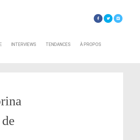
Searc
E
INTERVIEWS
TENDANCES
À PROPOS
for:
rina
 de