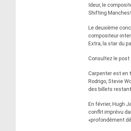
Ideur, le composi
Shifting Manchester
Le deuxième conce
compositeur-interp
Extra, la star du p
Consultez le post 
Carpenter est en t
Rodrigo, Stevie W
des billets restant
En février, Hugh J
conflit imprévu dan
«profondément déç