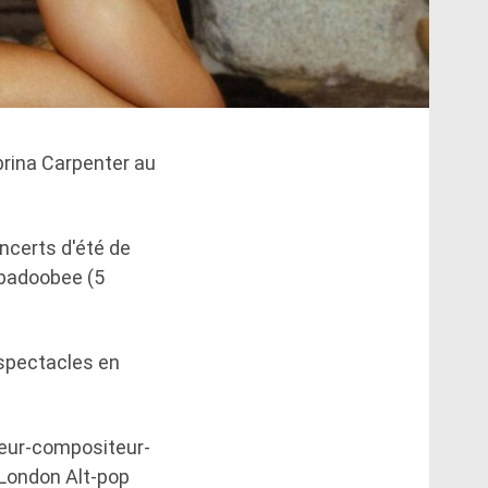
brina Carpenter au
oncerts d'été de
eabadoobee (5
 spectacles en
uteur-compositeur-
e London Alt-pop