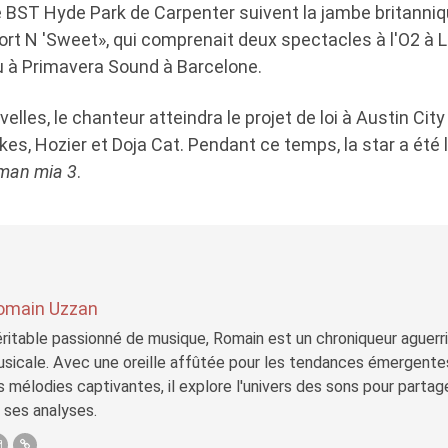
e BST Hyde Park de Carpenter suivent la jambe britanni
rt N 'Sweet», qui comprenait deux spectacles à l'O2 à L
 à Primavera Sound à Barcelone.
elles, le chanteur atteindra le projet de loi à Austin Cit
es, Hozier et Doja Cat. Pendant ce temps, la star a été l
an mia 3
.
omain Uzzan
ritable passionné de musique, Romain est un chroniqueur aguerri 
sicale. Avec une oreille affûtée pour les tendances émergente
s mélodies captivantes, il explore l'univers des sons pour parta
 ses analyses.