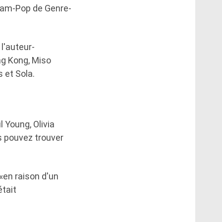
ream-Pop de Genre-
l'auteur-
ng Kong, Miso
s et Sola.
 Young, Olivia
s pouvez trouver
«en raison d'un
était