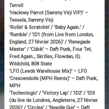
Terrell
'Hackney Parrot (Sammy Virji VIP)' –
Tessela, Sammy Virji
'Rollin' & Scratchin' / 'Baby Again..' /
'Rumble' / 'ID1 (from Live from London,
England, 27 février 2026)' / 'Renegade
Master' / 'Cübik' – Daft Punk, Four Tet,
Fred Again.., Skrillex, Flowdan, ID,
Wildchild, 808 State
'LFO (Leeds Warehouse Mix)' – LFO
'Crescendolls (MPH Remix)' – Daft Punk,
MPH
'Technologic' / 'Victory Lap' / 'ID2' / 'ID3
(du live de Londres, Angleterre, 27 février
2026)' / 'Circles' / 'Needle Guy' – Daft