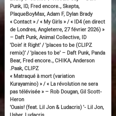
Punk, ID, Fred encore.., Skepta,
PlaqueBoyMax, Adam F, Dylan Brady
« Contact » / « My Girls » / « ID4 (en direct
de Londres, Angleterre, 27 février 2026) »
– Daft Punk, Animal Collective, ID
'Doin' it Right' / 'places to be (CLIPZ
remix)' / 'places to be' – Daft Punk, Panda
Bear, Fred encore.., CHIKA, Anderson
.Paak, CLIPZ
« Matraqué à mort (variation
Kurayamino) » / « La révolution ne sera
pas télévisée » – Rob Dougan, Gil Scott-
Heron
'Ouais! (feat. Lil Jon & Ludacris) '- Lil Jon,
Usher, Ludacris