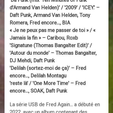
'Da Funk (mix 'Ten Minutes of Funk'
d'Armand Van Helden)' / '2009' / 'ICEY.' –
Daft Punk, Armand Van Helden, Tony
Romera, Fred encore…, BIA
« Je ne peux pas me passer de toi » / «
Jamais la fin » – Caribou, Roxb
'Signatune (Thomas Bangalter Edit)' /
'Autour du monde' – Thomas Bangalter,
DJ Mehdi, Daft Punk
'Delilah (sortez-moi de ça)' – Fred
encore…, Delilah Montagu
'reste là' / 'One More Time' – Fred
encore…, SOAK, Daft Punk
La série USB de Fred Again… a débuté en
2022, avec un album contenant des