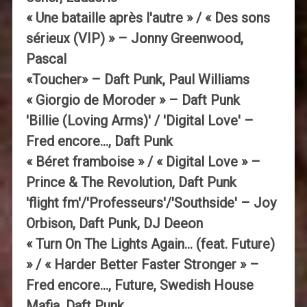
« Une bataille après l'autre » / « Des sons
sérieux (VIP) » – Jonny Greenwood,
Pascal
«Toucher» – Daft Punk, Paul Williams
« Giorgio de Moroder » – Daft Punk
'Billie (Loving Arms)' / 'Digital Love' –
Fred encore…, Daft Punk
« Béret framboise » / « Digital Love » –
Prince & The Revolution, Daft Punk
'flight fm'/'Professeurs'/'Southside' – Joy
Orbison, Daft Punk, DJ Deeon
« Turn On The Lights Again… (feat. Future)
» / « Harder Better Faster Stronger » –
Fred encore…, Future, Swedish House
Mafia, Daft Punk