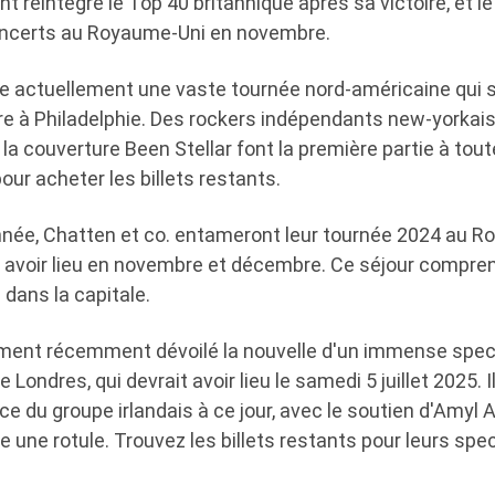
réintégré le Top 40 britannique après sa victoire, et le
oncerts au Royaume-Uni en novembre.
e actuellement une vaste tournée nord-américaine qui 
re à Philadelphie. Des rockers indépendants new-yorkai
la couverture Been Stellar font la première partie à tou
pour acheter les billets restants.
année, Chatten et co. entameront leur tournée 2024 au R
it avoir lieu en novembre et décembre. Ce séjour compre
 dans la capitale.
ment récemment dévoilé la nouvelle d'un immense specta
 Londres, qui devrait avoir lieu le samedi 5 juillet 2025. Il
 du groupe irlandais à ce jour, avec le soutien d'Amyl 
e une rotule. Trouvez les billets restants pour leurs spe