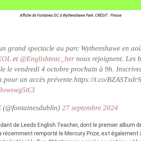
Affiche de Fontaines DC à Wythenshawe Park. CRÉDIT : Presse
un grand spectacle au parc Wythenshawe en aoû
EOL
et
@Englishteac_her
nous rejoignent. Les bi
le le vendredi 4 octobre prochain à 9h. Inscrive
ion pour un accès prévente.https://t.co/BZASTxdr
m/8owswg5tCI
 (@fontainesdublin)
27 septembre 2024
dant de Leeds English Teacher, dont le premier album d
a récemment remporté le Mercury Prize, est également à 