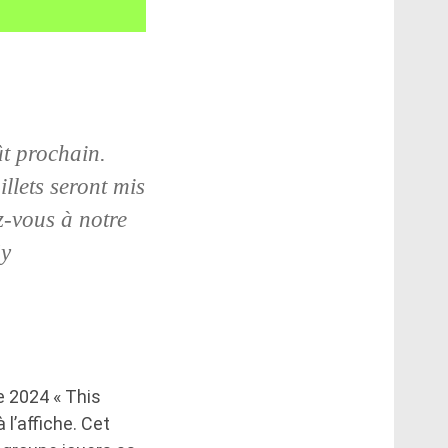
t prochain.
llets seront mis
z-vous à notre
Sy
e 2024 « This
l’affiche. Cet