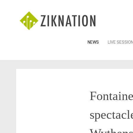
Skip
NEWS
LIVE SESSIO
to
content
Fontain
spectacl