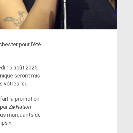
hester pour l'été
edi 15 août 2025,
unique seront mis
 vôtres ici.
 fait la promotion
 par
ZikNation
plus marquants de
mps ».