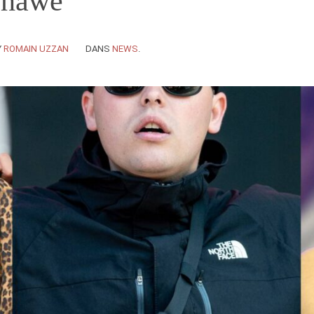
shawe
Y
ROMAIN UZZAN
DANS
NEWS
.