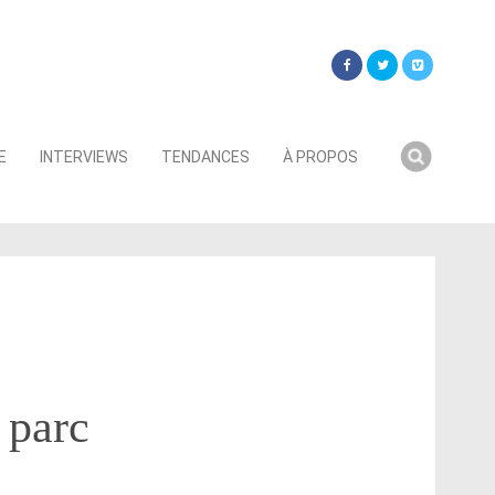
Searc
E
INTERVIEWS
TENDANCES
À PROPOS
for:
 parc