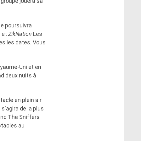
 groupe jouera sa
se poursuivra
s et
ZikNation
Les
tes les dates. Vous
oyaume-Uni et en
nd deux nuits à
cle en plein air
 s'agira de la plus
And The Sniffers
ctacles au