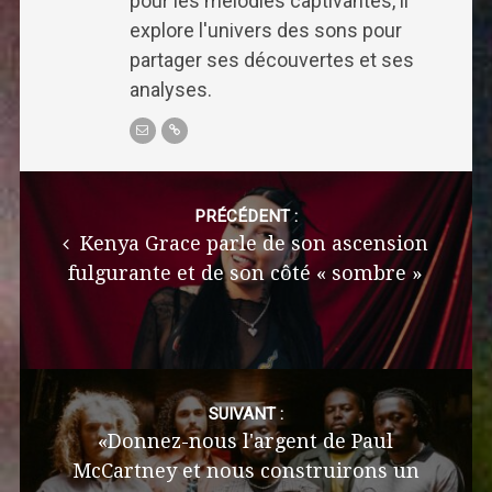
pour les mélodies captivantes, il
explore l'univers des sons pour
partager ses découvertes et ses
analyses.
Post
navigation
PRÉCÉDENT :
Kenya Grace parle de son ascension
fulgurante et de son côté « sombre »
SUIVANT :
«Donnez-nous l'argent de Paul
McCartney et nous construirons un