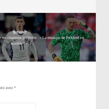
SUIVANT :
e ses chansons préférées : « La musique de Pickford est
horrible ! »
qués avec
*