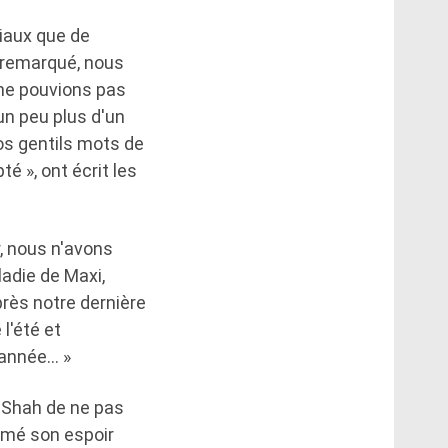
ciaux que de
 remarqué, nous
ne pouvions pas
un peu plus d'un
os gentils mots de
 », ont écrit les
, nous n'avons
ladie de Maxi,
près notre dernière
l'été et
 année… »
e Shah de ne pas
rimé son espoir