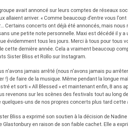
le groupe avait annoncé sur leurs comptes de réseaux so
 allaient arriver. « Comme beaucoup d'entre vous l'ont
 Certains concerts ont déjà été annoncés, mais nous 
ns une petite note personnelle. Maxi est décédé il y a 
que évidemment tous les jours. Merci à tous pour tous v
de cette dernière année. Cela a vraiment beaucoup compté
s Sister Bliss et Rollo sur Instagram.
us n'avons jamais arrêté (nous n'avons jamais pu arrêter
er !) de faire de la musique. Même pendant la longue ma
tré et sorti « All Blessed » et maintenant enfin, 8 ans a
ous revenons sur les scènes des festivals tout au long de 
e quelques-uns de nos propres concerts plus tard cette
ister Bliss a exprimé son soutien à la décision de Nadin
de Glastonbury en raison de son faible cachet. Elle a exp