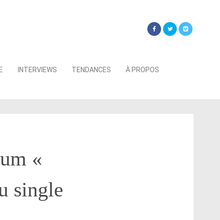
Searc
E
INTERVIEWS
TENDANCES
À PROPOS
for:
bum «
 single