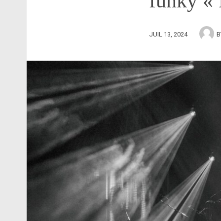
funky «
JUIL 13, 2024
B