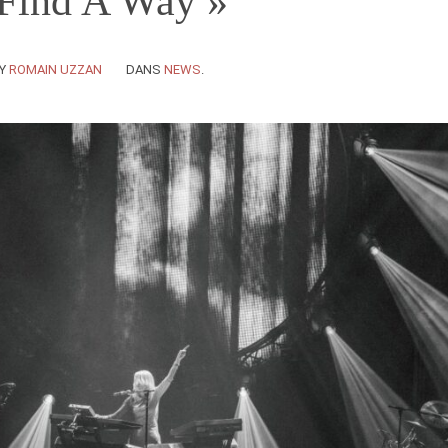
 Find A Way »
Y
ROMAIN UZZAN
DANS
NEWS
.