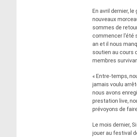
En avril dernier, 
nouveaux morceaux
sommes de retour…
commencer l'été sa
an et il nous man
soutien au cours 
membres survivant
« Entre-temps, no
jamais voulu arrêt
nous avons enregis
prestation live, n
prévoyons de fair
Le mois dernier, S
jouer au festival 