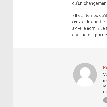
qu'un changement d
« Il est temps qu'
œuvre de charité. E
a-t-elle écrit. « L
cauchemar pour eu
R
Vé
mu
le
et