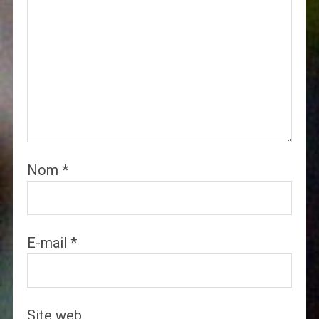
Nom
*
E-mail
*
Site web