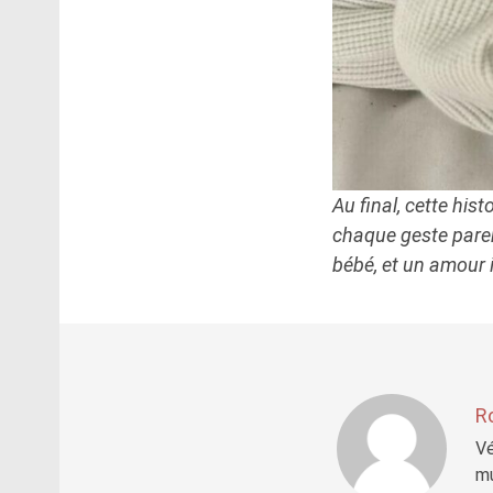
Au final, cette his
chaque geste parent
bébé, et un amour 
R
Vé
mu