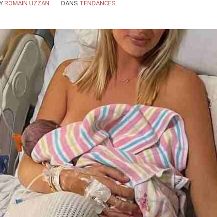
Y
ROMAIN UZZAN
DANS
TENDANCES
.