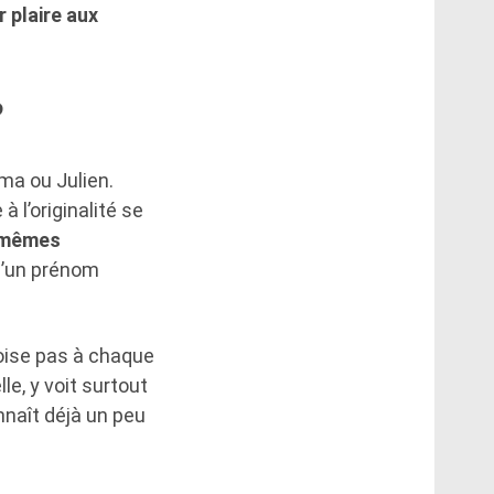
 plaire aux
?
mma ou Julien.
 l’originalité se
s mêmes
 qu’un prénom
roise pas à chaque
le, y voit surtout
onnaît déjà un peu