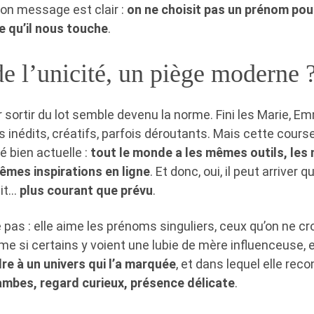
Son message est clair :
on ne choisit pas un prénom pour
e qu’il nous touche
.
e l’unicité, un piège moderne 
ir sortir du lot semble devenu la norme. Fini les Marie, E
inédits, créatifs, parfois déroutants. Mais cette course à
é bien actuelle :
tout le monde a les mêmes outils, le
êmes inspirations en ligne
. Et donc, oui, il peut arriver
ait…
plus courant que prévu
.
 pas : elle aime les prénoms singuliers, ceux qu’on ne c
me si certains y voient une lubie de mère influenceuse, el
e à un univers qui l’a marquée
, et dans lequel elle rec
ambes, regard curieux, présence délicate
.