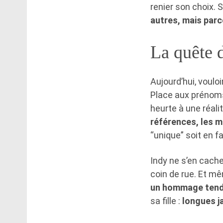
renier son choix. 
autres, mais parc
La quête d
Aujourd’hui, voulo
Place aux prénoms 
heurte à une réalit
références, les m
“unique” soit en f
Indy ne s’en cache
coin de rue. Et mê
un hommage tendr
sa fille :
longues j