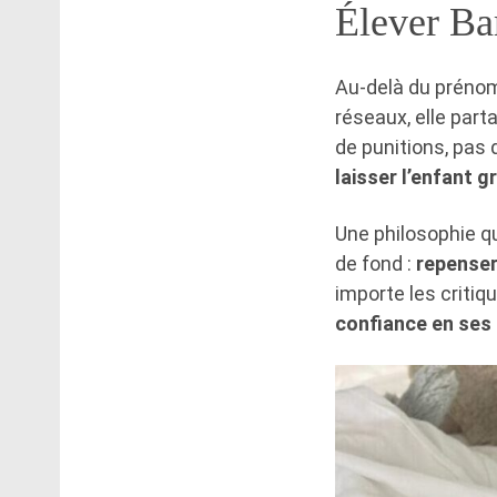
Élever Ba
Au-delà du prénom
réseaux, elle part
de punitions, pas d
laisser l’enfant g
Une philosophie qu
de fond :
repenser 
importe les critiq
confiance en ses