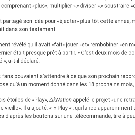
mprenant «plus», multiplier »,« diviser »,« soustraire »e
 partagé son idée pour «éjecter» plus tôt cette année, 
ait dans son testament.
nt révélé qu'il avait «fait« jouer »et« rembobiner »en
rnier était presque prêt à partir. « C'est deux mois de 
 », a-t-il déclaré.
 fans pouvaient s'attendre à ce que son prochain record
ose qu'à un moment donné dans les 18 prochains mois, il
is étoiles de «Play»,
ZikNation
appelé le projet «une retra
e vieille». Il a ajouté: « » Play « , qui lance apparemment
d'après les boutons sur une télécommande, tire à peu 