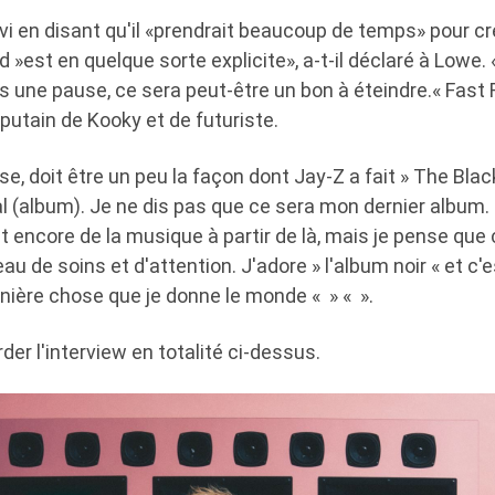
i en disant qu'il «prendrait beaucoup de temps» pour cré
»est en quelque sorte explicite», a-t-il déclaré à Lowe. «
ais une pause, ce sera peut-être un bon à éteindre.« Fast
putain de Kooky et de futuriste.
nse, doit être un peu la façon dont Jay-Z a fait » The B
inal (album). Je ne dis pas que ce sera mon dernier album.
 encore de la musique à partir de là, mais je pense que ç
u de soins et d'attention. J'adore » l'album noir « et c'e
rnière chose que je donne le monde « » « ».
er l'interview en totalité ci-dessus.