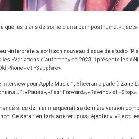
é que les plans de sortie d'un album posthume, «Eject»,
ur-interprète a sorti son nouveau disque de studio, 'Play
les «Variations d'automne» de 2023, il présente les cél
Old Phone» et «Sapphire».
e interview pour Apple Music 1, Sheeran a parlé à Zane L
chains LP: «Pause», «Fast Forward», «Rewind» et «Stop».
emandé si ce dernier marquerait sa dernière version comp
non. Ce serait en fait« arrêter »puis« éjecter ». «Eject» e