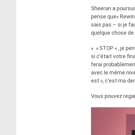
Sheeran a poursuiv
pense que« Rewind 
sais pas – si je f
quelque chose de 
« » STOP « , je pe
si c'était votre f
ferai probablement
avec le même nivea
est », c'est ma de
Vous pouvez regard