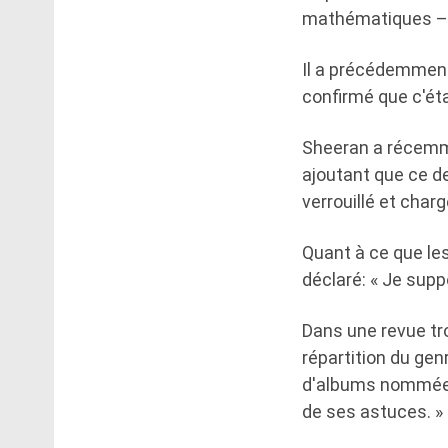
mathématiques – co
Il a précédemment
confirmé que c'ét
Sheeran a récemme
ajoutant que ce de
verrouillé et chargé
Quant à ce que les
déclaré: « Je supp
Dans une revue tro
répartition du genr
d'albums nommées 
de ses astuces. »