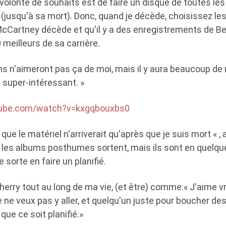
a volonté de souhaits est de faire un disque de toutes le
 (jusqu'à sa mort). Donc, quand je décède, choisissez les
McCartney décède et qu'il y a des enregistrements de Be
 meilleurs de sa carrière.
s n'aimeront pas ça de moi, mais il y aura beaucoup de
 super-intéressant. »
tube.com/watch?v=kxgqbouxbs0
que le matériel n'arriverait qu'après que je suis mort « , 
t les albums posthumes sortent, mais ils sont en quelq
 sorte en faire un planifié.
Cherry tout au long de ma vie, (et être) comme:« J'aime vr
Je ne veux pas y aller, et quelqu'un juste pour boucher de
 que ce soit planifié.»