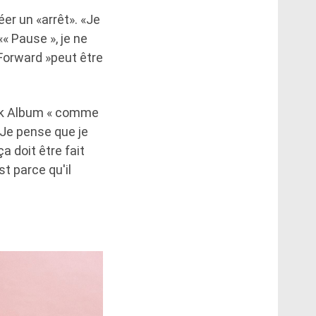
er un «arrêt». «Je
« Pause », je ne
 Forward »peut être
lack Album « comme
 Je pense que je
a doit être fait
st parce qu'il