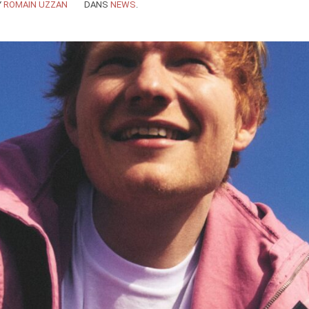
Y
ROMAIN UZZAN
DANS
NEWS
.