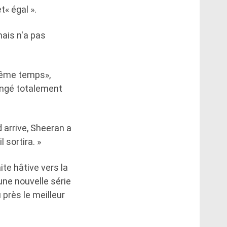
t« égal ».
mais n'a pas
 même temps»,
congé totalement
 arrive, Sheeran a
 sortira. »
ite hâtive vers la
 une nouvelle série
près le meilleur