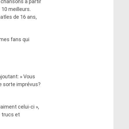
s chansons à partir
 10 meilleurs.
atles de 16 ans,
 mes fans qui
ajoutant: » Vous
ue sorte imprévus?
aiment celui-ci »,
s trucs et