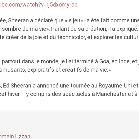
tube.com/watch?v=rj5dxomy-de
ée, Sheeran a déclaré que «le jeu» «a été fait comme un
s sombre de ma vie». Parlant de sa création, il a expliqué:
ste créer de la joie et du technicolor, et explorer les cult
d partout dans le monde, je l'ai terminé à Goa, en Inde, et 
 amusants, exploratifs et créatifs de ma vie.»
 Ed Sheeran a annoncé une tournée au Royaume-Uni et 
et hiver – y compris des spectacles à Manchester et à 
omain Uzzan