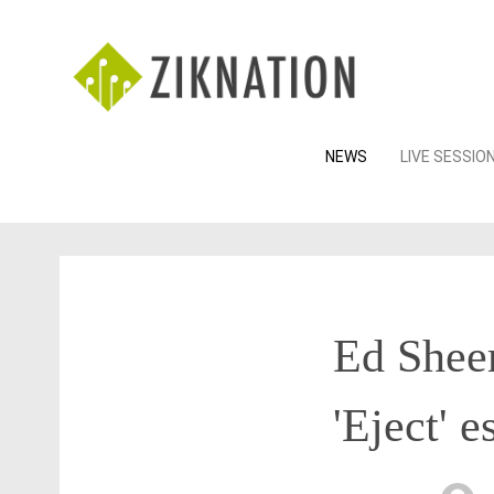
Skip
NEWS
LIVE SESSIO
to
content
Ed Sheer
'Eject' e