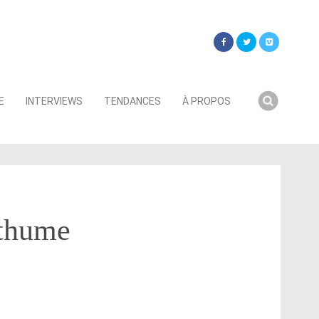
Searc
E
INTERVIEWS
TENDANCES
À PROPOS
for:
sthume