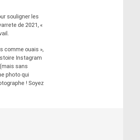
ur souligner les
avarrete de 2021, «
ail.
uis comme ouais »,
istoire Instagram
 (mais sans
une photo qui
hotographe ! Soyez