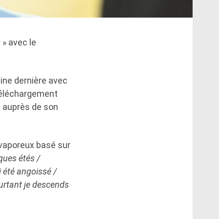
» avec le
aine dernière avec
 téléchargement
é auprès de son
 vaporeux basé sur
ques étés /
i été angoissé /
ourtant je descends