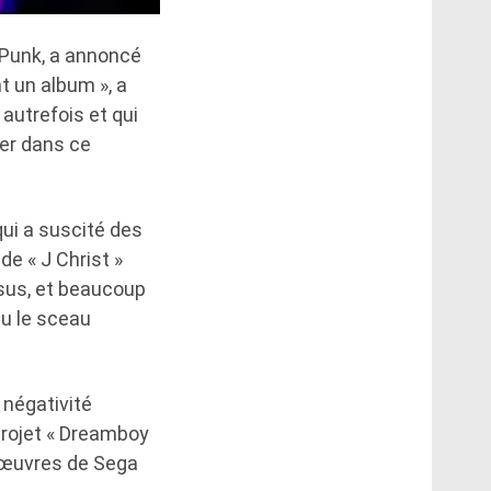
 Punk, a annoncé
t un album », a
 autrefois et qui
er dans ce
 qui a suscité des
e « J Christ »
ésus, et beaucoup
nu le sceau
a négativité
projet « Dreamboy
s œuvres de Sega