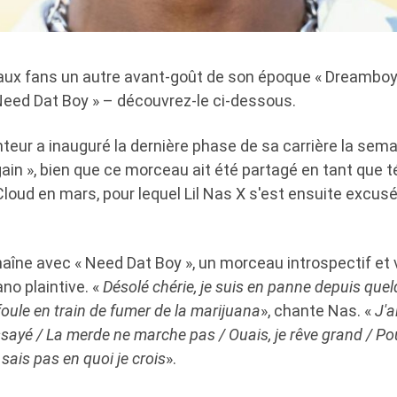
 aux fans un autre avant-goût de son époque « Dreamboy 
Need Dat Boy » – découvrez-le ci-dessous.
teur a inauguré la dernière phase de sa carrière la sem
Again », bien que ce morceau ait été partagé en tant que
loud en mars, pour lequel Lil Nas X s'est ensuite excus
chaîne avec « Need Dat Boy », un morceau introspectif et
no plaintive. «
Désolé chérie, je suis en panne depuis quel
oule en train de fumer de la marijuana
», chante Nas. «
J'a
essayé / La merde ne marche pas / Ouais, je rêve grand / P
e sais pas en quoi je crois
».