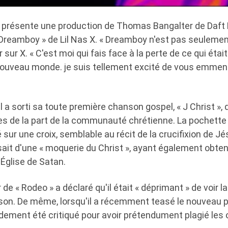
qui présente une production de Thomas Bangalter de Daft
« Dreamboy » de Lil Nas X. « Dreamboy n'est pas seulemen
 sur X. « C'est moi qui fais face à la perte de ce qui était
ouveau monde. je suis tellement excité de vous emmen
 il a sorti sa toute première chanson gospel, « J Christ »,
es de la part de la communauté chrétienne. La pochette d
 sur une croix, semblable au récit de la crucifixion de J
issait d'une « moquerie du Christ », ayant également obte
'Église de Satan.
 de « Rodeo » a déclaré qu'il était « déprimant » de voir l
son. De même, lorsqu'il a récemment teasé le nouveau 
pidement été critiqué pour avoir prétendument plagié le