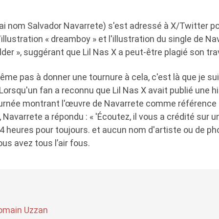
ai nom Salvador Navarrete) s'est adressé à X/Twitter po
'illustration « dreamboy » et l'illustration du single de N
er », suggérant que Lil Nas X a peut-être plagié son trav
ême pas à donner une tournure à cela, c'est là que je s
 Lorsqu'un fan a reconnu que Lil Nas X avait publié une h
journée montrant l'œuvre de Navarrete comme référence
, Navarrete a répondu : « 'Écoutez, il vous a crédité sur 
24 heures pour toujours. et aucun nom d'artiste ou de p
us avez tous l’air fous.
omain Uzzan