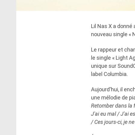
Lil Nas X a donné
nouveau single « 
Le rappeur et chan
le single « Light 
unique sur SoundC
label Columbia.
Aujourd'hui, il en
une mélodie de pia
Retomber dans la f
J'ai eu mal / J'ai 
/ Ces jours-ci, je n