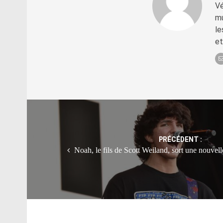
Vé
mu
le
et
Post
navigation
PRÉCÉDENT :
Noah, le fils de Scott Weiland, sort une nouvel