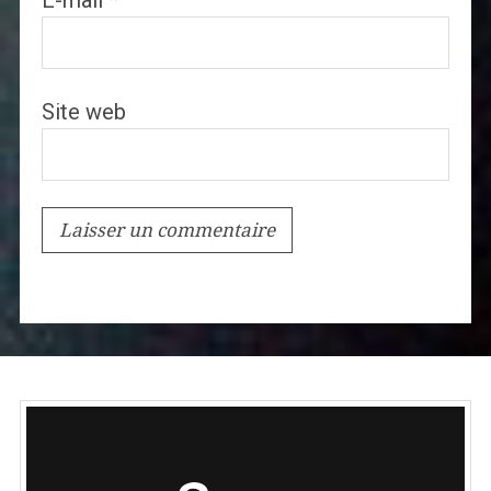
E-mail
*
Site web