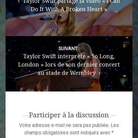
Taylor Swift partage la vidéo « I Can
Do It With A Broken Heart »
SUIVANT :
Taylor Swift interprète « So Long,
London » lors de son dernier concert
au stade de Wembley
Participer à la discussion
Votre adresse e-mail ne sera pas publiée.
Les
champs obligatoires sont indiqués avec
*