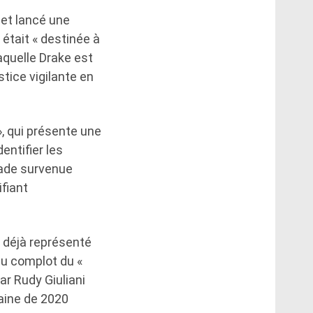
 et lancé une
 était « destinée à
laquelle Drake est
stice vigilante en
 », qui présente une
entifier les
lade survenue
ifiant
a déjà représenté
du complot du «
r Rudy Giuliani
caine de 2020