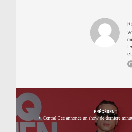
R
Vé
mu
le
et
Post
navigation
PRÉCÉDENT :
Central Cee annonce un show de dernière min