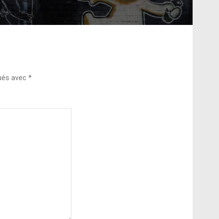
qués avec
*