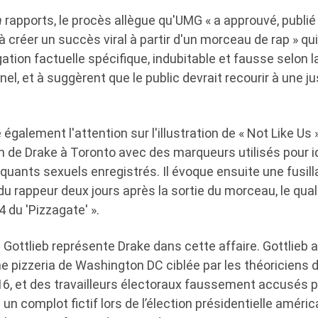
n
rapports, le procès allègue qu'UMG « a approuvé, publié
créer un succès viral à partir d'un morceau de rap » qui
gation factuelle spécifique, indubitable et fausse selon 
el, et à suggèrent que le public devrait recourir à une ju
 également l'attention sur l'illustration de « Not Like Us
 de Drake à Toronto avec des marqueurs utilisés pour id
quants sexuels enregistrés. Il évoque ensuite une fusil
u rappeur deux jours après la sortie du morceau, le qual
4 du 'Pizzagate' ».
 Gottlieb représente Drake dans cette affaire. Gottlieb 
une pizzeria de Washington DC ciblée par les théoriciens 
16, et des travailleurs électoraux faussement accusés pa
à un complot fictif lors de l’élection présidentielle améri