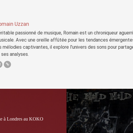
omain Uzzan
ritable passionné de musique, Romain est un chroniqueur aguerri 
sicale. Avec une oreille affûtée pour les tendances émergente
s mélodies captivantes, il explore l'univers des sons pour parta
 ses analyses.
ute à Londres au KOKO