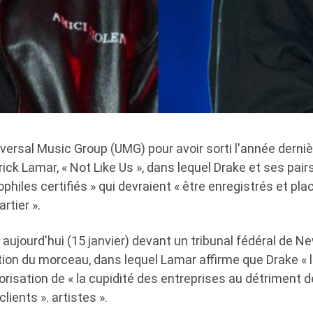
versal Music Group (UMG) pour avoir sorti l'année derni
ick Lamar, « Not Like Us », dans lequel Drake et ses pair
iles certifiés » qui devraient « être enregistrés et pl
rtier ».
aujourd'hui (15 janvier) devant un tribunal fédéral de New
tion du morceau, dans lequel Lamar affirme que Drake « l
risation de « la cupidité des entreprises au détriment de
clients ». artistes ».