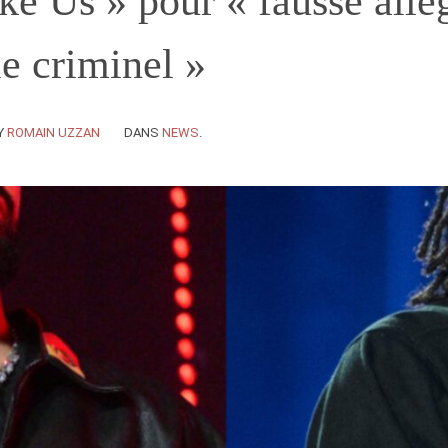
ke Us » pour « fausse allé
e criminel »
Y
ROMAIN UZZAN
DANS
NEWS
.