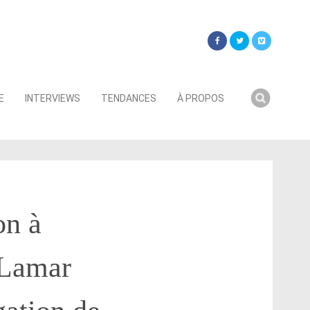
Searc
E
INTERVIEWS
TENDANCES
À PROPOS
for:
on à
 Lamar