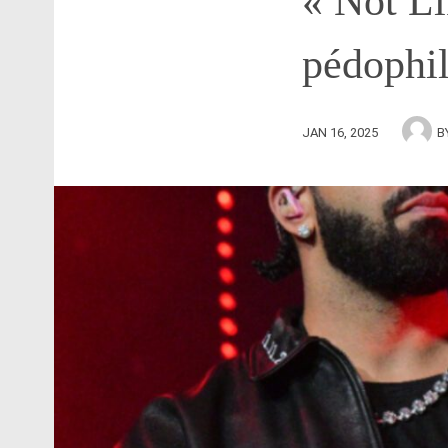
« Not Li
pédophil
JAN 16, 2025
B