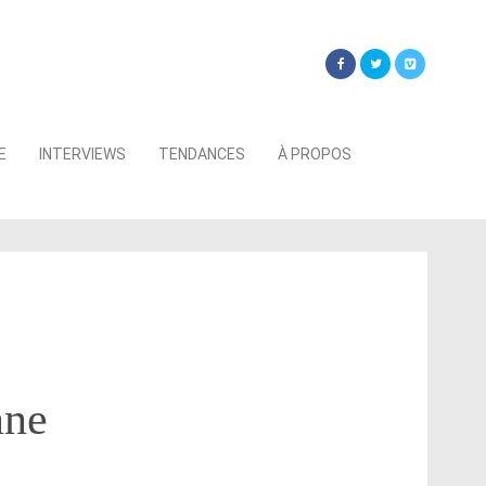
Searc
E
INTERVIEWS
TENDANCES
À PROPOS
for:
nne