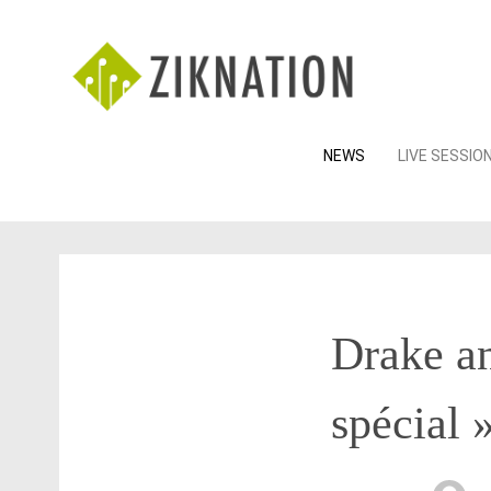
Skip
NEWS
LIVE SESSIO
to
content
Drake an
spécial 