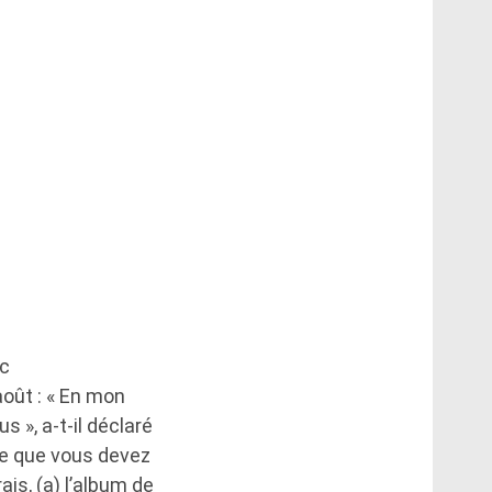
ec
oût : « En mon
 », a-t-il déclaré
 ce que vous devez
ais, (a) l’album de