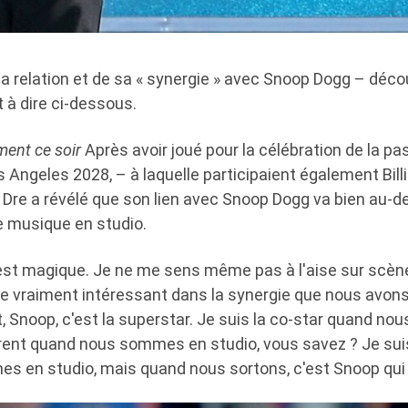
 sa relation et de sa « synergie » avec Snoop Dogg – déc
t à dire ci-dessous.
ment ce soir
Après avoir joué pour la célébration de la p
Angeles 2028, – à laquelle participaient également Billi
. Dre a révélé que son lien avec Snoop Dogg va bien au-d
 musique en studio.
'est magique. Je ne me sens même pas à l'aise sur scène
e vraiment intéressant dans la synergie que nous avons 
t, Snoop, c'est la superstar. Je suis la co-star quand n
érent quand nous sommes en studio, vous savez ? Je suis
 en studio, mais quand nous sortons, c'est Snoop qui e