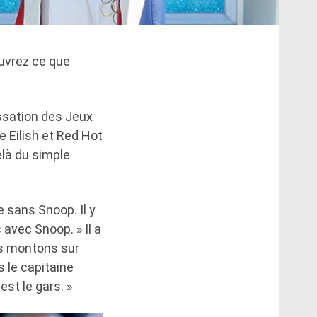
ouvrez ce que
assation des Jeux
e Eilish et Red Hot
elà du simple
 sans Snoop. Il y
avec Snoop. » Il a
ous montons sur
 le capitaine
st le gars. »