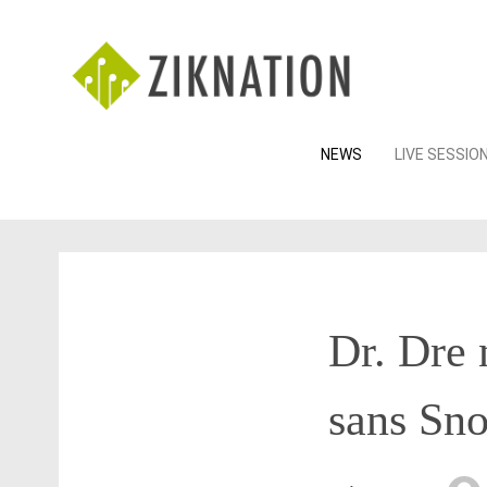
Skip
NEWS
LIVE SESSIO
to
content
Dr. Dre n
sans Sn