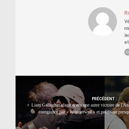
R
Vé
mu
le
et
Post
navigation
PRÉCÉDENT :
Liam Gallagher réagit après une autre victoire de l'
enregistrée par « Wonderwall » et prédisant pres