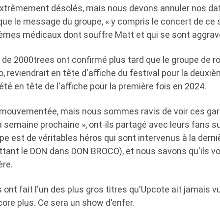
trêmement désolés, mais nous devons annuler nos da
ique le message du groupe, « y compris le concert de ce 
lèmes médicaux dont souffre Matt et qui se sont aggrav
de 2000trees ont confirmé plus tard que le groupe de ro
, reviendrait en tête d'affiche du festival pour la deuxiè
été en tête de l'affiche pour la première fois en 2024.
é mouvementée, mais nous sommes ravis de voir ces gars
a semaine prochaine », ont-ils partagé avec leurs fans s
pe est de véritables héros qui sont intervenus à la dern
ttant le DON dans DON BROCO), et nous savons qu'ils von
ère.
ils ont fait l'un des plus gros titres qu'Upcote ait jamais 
ncore plus. Ce sera un show d'enfer.