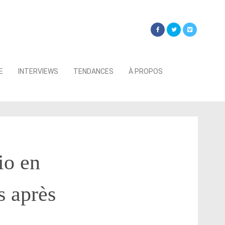
Searc
E
INTERVIEWS
TENDANCES
À PROPOS
for:
io en
s après