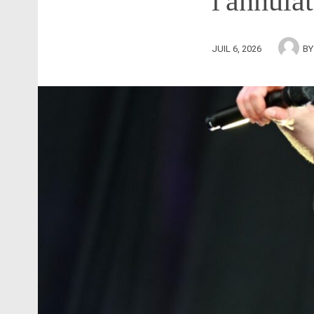
l'annula
JUIL 6, 2026
B