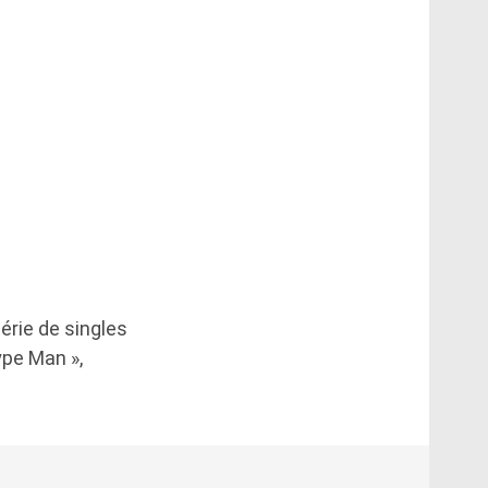
érie de singles
ype Man »,