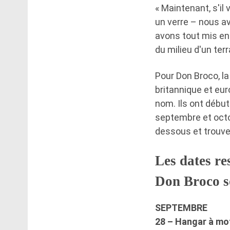
« Maintenant, s'il
un verre – nous av
avons tout mis en 
du milieu d'un terr
Pour Don Broco, l
britannique et eu
nom. Ils ont débu
septembre et octo
dessous et trouver 
Les dates re
Don Broco s
SEPTEMBRE
28 – Hangar à mo