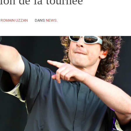
tion de la tournée
Y
ROMAIN UZZAN
DANS
NEWS
.