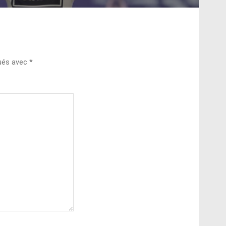
qués avec
*