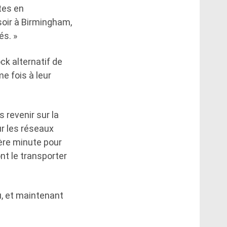
tes en
soir à Birmingham,
és. »
ck alternatif de
me fois à leur
 revenir sur la
ur les réseaux
ière minute pour
t le transporter
vu, et maintenant