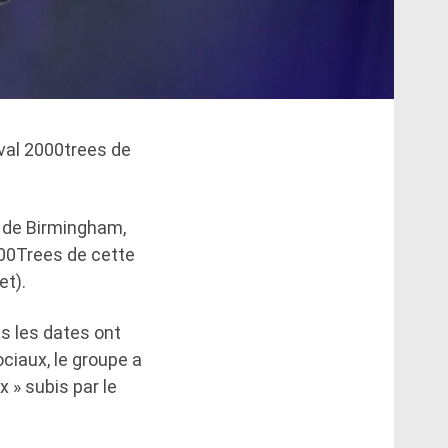
ival 2000trees de
s de Birmingham,
000Trees de cette
et).
s les dates ont
ciaux, le groupe a
 » subis par le