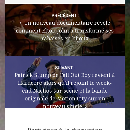
Post
navigation
PRÉCÉDENT :
Un nouveau documentaire révèle
comment Elton John a transformé ses
rabaises en bijoux
SUIVANT :
Patrick Stump de Fall Out Boy revient à
Hardcore alors qu'il rejoint le week-
end Nachos sur scène et la bande
originale de Motion City sur un
nouveau single