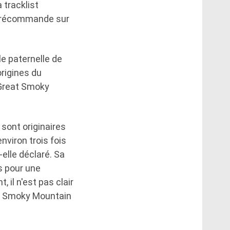
 tracklist
n précommande sur
le paternelle de
origines du
 Great Smoky
sont originaires
environ trois fois
-elle déclaré. Sa
s pour une
 il n'est pas clair
 « Smoky Mountain