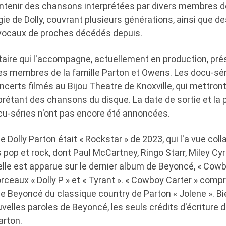
ontenir des chansons interprétées par divers membres de
ie de Dolly, couvrant plusieurs générations, ainsi que d
vocaux de proches décédés depuis.
aire qui l'accompagne, actuellement en production, pré
es membres de la famille Parton et Owens. Les docu-s
erts filmés au Bijou Theatre de Knoxville, qui mettront
rprétant des chansons du disque. La date de sortie et la
u-séries n'ont pas encore été annoncées.
e Dolly Parton était « Rockstar » de 2023, qui l'a vue col
pop et rock, dont Paul McCartney, Ringo Starr, Miley Cyr
le est apparue sur le dernier album de Beyoncé, « Cowbo
orceaux « Dolly P » et « Tyrant ». « Cowboy Carter » com
de Beyoncé du classique country de Parton « Jolene ». Bie
elles paroles de Beyoncé, les seuls crédits d'écriture
arton.