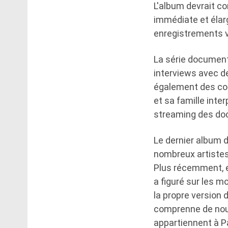
L'album devrait c
immédiate et élarg
enregistrements 
La série document
interviews avec d
également des conc
et sa famille inte
streaming des doc
Le dernier album d
nombreux artistes 
Plus récemment, el
a figuré sur les m
la propre version 
comprenne de nouv
appartiennent à P