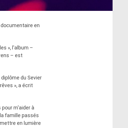
e documentaire en
es », l'album –
wens – est
n diplôme du Sevier
êves », a écrit
 pour m'aider à
la famille passés
 mettre en lumière