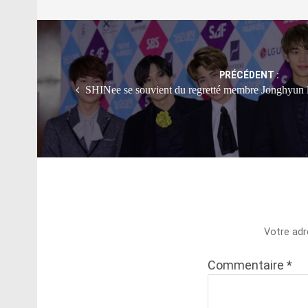
Post
navigation
PRÉCÉDENT :
SHINee se souvient du regretté membre Jonghyun l
Votre adr
Commentaire
*