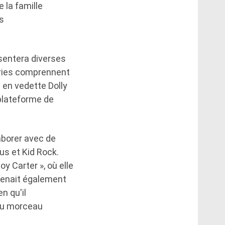
 la famille
es
sentera diverses
éries comprennent
 en vedette Dolly
 plateforme de
laborer avec de
us et Kid Rock.
y Carter », où elle
prenait également
n qu'il
 du morceau