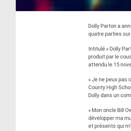
Dolly Parton a an
quatre parties sur 
Intitulé « Dolly P
produit par le co
attendu le 15 nov
« Je ne peux pas c
County High School
Dolly dans un comm
« Mon oncle Bill 
développer ma mus
et présents qui m'