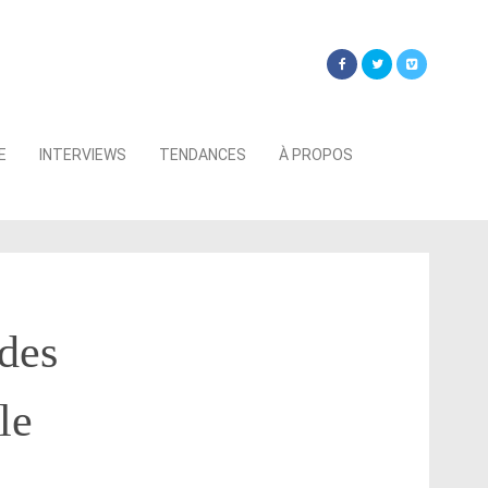
Searc
E
INTERVIEWS
TENDANCES
À PROPOS
for:
 des
le