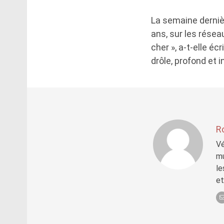
La semaine derniè
ans, sur les résea
cher », a-t-elle éc
drôle, profond et in
R
Vé
mu
le
et