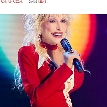
Y
ROMAIN UZZAN
DANS
NEWS
.