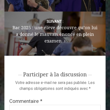
SUIVANT :
Bac 2025 : une élève découvre qu’on lui
a donné le mauvais énoncé en plein
examen
Participer à la discussion
Votre adresse e-mail ne sera pas publiée.
Les
champs obligatoires sont indiqués avec
*
Commentaire
*