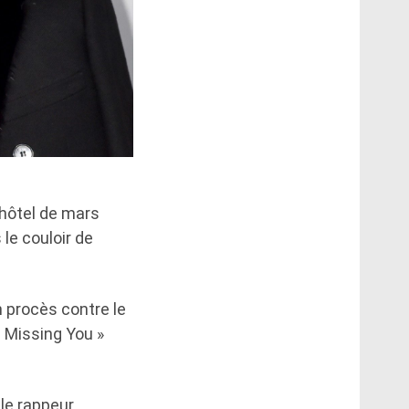
'hôtel de mars
le couloir de
 procès contre le
Be Missing You »
 le rappeur