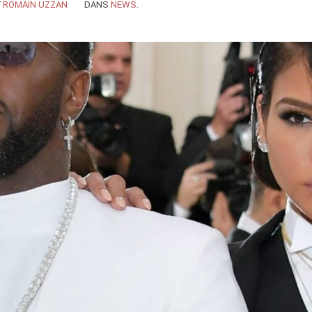
Y
ROMAIN UZZAN
DANS
NEWS
.