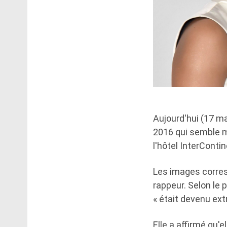
Aujourd'hui (17 ma
2016 qui semble m
l'hôtel InterConti
Les images corres
rappeur. Selon le 
« était devenu ext
Elle a affirmé qu'