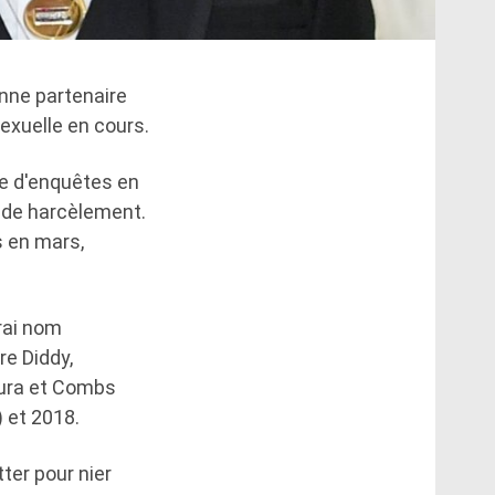
nne partenaire
sexuelle en cours.
ie d'enquêtes en
t de harcèlement.
s en mars,
rai nom
re Diddy,
tura et Combs
 et 2018.
ter pour nier