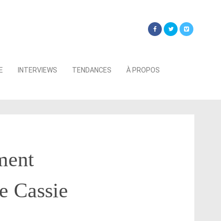
Searc
E
INTERVIEWS
TENDANCES
À PROPOS
for:
ment
e Cassie