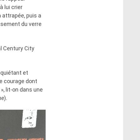
 lui crier
'a attrapée, puis a
crasement du verre
l Century City
nquiétant et
le courage dont
, lit-on dans une
he
).