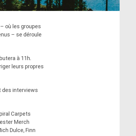
– où les groupes
enus – se déroule
butera à 11h.
riger leurs propres
t des interviews
spiral Carpets
hester Merch
ich Dulce, Finn