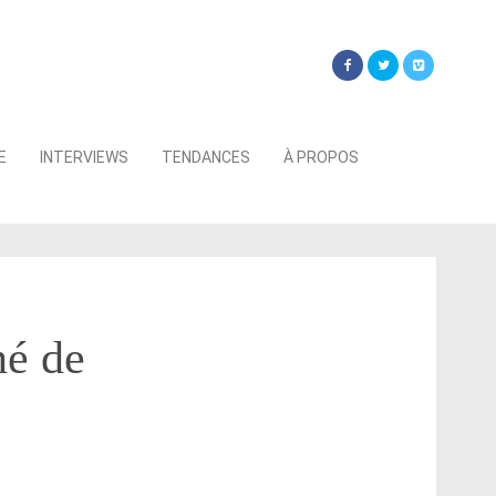
Searc
E
INTERVIEWS
TENDANCES
À PROPOS
for:
hé de