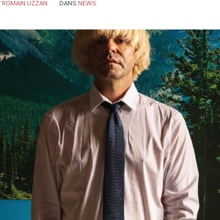
Y
ROMAIN UZZAN
DANS
NEWS
.